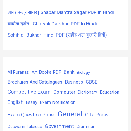
शाबर मन्त्र सागर | Shabar Mantra Sagar PDF In Hindi
चार्वाक दर्शन | Charvak Darshan PDF In Hindi
Sahih al-Bukhari Hindi PDF (सहीह अल-बुख़ारी हिंदी)
Bank
Art Books PDF
All Puranas
Biology
CBSE
Brochures And Catalogues
Business
Competitive Exam
Computer
Education
Dictionary
English
Exam Notification
Essay
General
Exam Question Paper
Gita Press
Government
Goswami Tulsidas
Grammar