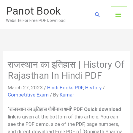
Skip
Panot Book
to
Main
Search
content
Website For Free PDF Download
Men
राजस्थान का इतिहास | History Of
Rajasthan In Hindi PDF
March 27, 2023
/
Hindi Books PDF
,
History
/
Competitive Exam
/ By
Kumar
‘राजस्थान का इतिहास गोपीनाथ शर्मा’ PDF Quick download
link
is given at the bottom of this article. You can
see the PDF demo, size of the PDF, page numbers,
and direct download Free PDF of ‘Gopinath Sharma