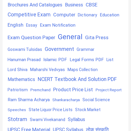
CBSE
Brochures And Catalogues
Business
Competitive Exam
Computer
Education
Dictionary
English
Exam Notification
Essay
General
Exam Question Paper
Gita Press
Government
Goswami Tulsidas
Grammar
Hanuman Prasad
Islamic PDF
Legal Forms PDF
List
Lord Shiva
Maharshi Vedvyas
Maps Collection
NCERT Textbook And Solution PDF
Mathematics
Product Price List
Patriotism
Premchand
Project Report
Ram Sharma Acharya
Shankaracharya
Social Science
State Liquor Price Lists
Stock Market
Speeches
Stotram
Syllabus
Swami Vivekanand
UPSC Free Material
लोक संस्कृति
UPSC Syllabus