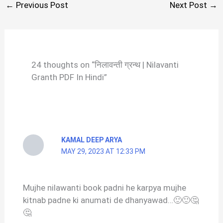
←
Previous Post
Next Post
→
24 thoughts on “निलावन्ती ग्रन्थ | Nilavanti
Granth PDF In Hindi”
KAMAL DEEP ARYA
MAY 29, 2023 AT 12:33 PM
Mujhe nilawanti book padni he karpya mujhe
kitnab padne ki anumati de dhanyawad…🙂🙂🤔
🤔