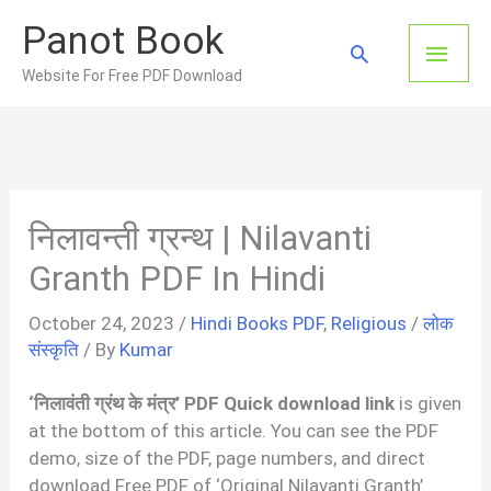
Skip
Panot Book
to
Main
Search
content
Website For Free PDF Download
Men
निलावन्ती ग्रन्थ | Nilavanti
Granth PDF In Hindi
October 24, 2023
/
Hindi Books PDF
,
Religious
/
लोक
संस्कृति
/ By
Kumar
‘निलावंती ग्रंथ के मंत्र’ PDF Quick download link
is given
at the bottom of this article. You can see the PDF
demo, size of the PDF, page numbers, and direct
download Free PDF of ‘Original Nilavanti Granth’