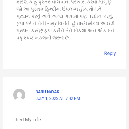
કારણ કે હું પુસ્તક વાંચવાનો પ્રયાસ કરવા માંગુ છું
જો આ પુસ્તક હિન્દીમાં ઉપલબ્ધ હોય તો મને
પ્રદાન કરવું અને અન્ય ભાષામાં પણ પ્રદાન કરવું,
કૃપા કરીને તેની નમ્ર વિનંતી હું મારું ઇમેઇલ આઈડી
પ્રદાન કરું છું કૃપા કરીને તેને મોકલો અને એક મને
વધુ સ્પષ્ટ નકલની જરૂર છે
Reply
BABU NAYAK
JULY 1, 2023 AT 7:42 PM
I hed My Life