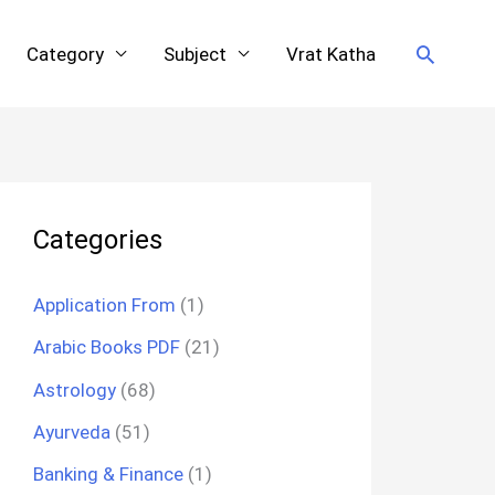
Search
Category
Subject
Vrat Katha
Categories
Application From
(1)
Arabic Books PDF
(21)
Astrology
(68)
Ayurveda
(51)
Banking & Finance
(1)