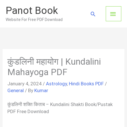
Skip
Panot Book
to
Main
Search
content
Website For Free PDF Download
Men
कुंडलिनी महायोग | Kundalini
Mahayoga PDF
January 4, 2024
/
Astrology
,
Hindi Books PDF
/
General
/ By
Kumar
कुंडलिनी शक्ति किताब – Kundalini Shakti Book/Pustak
PDF Free Download