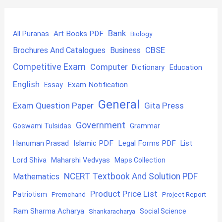
Bank
Art Books PDF
All Puranas
Biology
CBSE
Brochures And Catalogues
Business
Competitive Exam
Computer
Education
Dictionary
English
Exam Notification
Essay
General
Exam Question Paper
Gita Press
Government
Goswami Tulsidas
Grammar
Hanuman Prasad
Islamic PDF
Legal Forms PDF
List
Lord Shiva
Maharshi Vedvyas
Maps Collection
NCERT Textbook And Solution PDF
Mathematics
Product Price List
Patriotism
Premchand
Project Report
Ram Sharma Acharya
Shankaracharya
Social Science