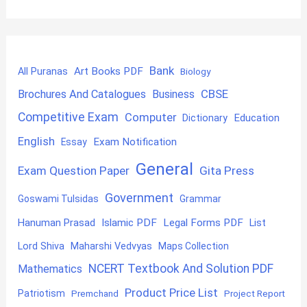
Bank
Art Books PDF
All Puranas
Biology
CBSE
Brochures And Catalogues
Business
Competitive Exam
Computer
Education
Dictionary
English
Exam Notification
Essay
General
Exam Question Paper
Gita Press
Government
Goswami Tulsidas
Grammar
Hanuman Prasad
Islamic PDF
Legal Forms PDF
List
Lord Shiva
Maharshi Vedvyas
Maps Collection
NCERT Textbook And Solution PDF
Mathematics
Product Price List
Patriotism
Premchand
Project Report