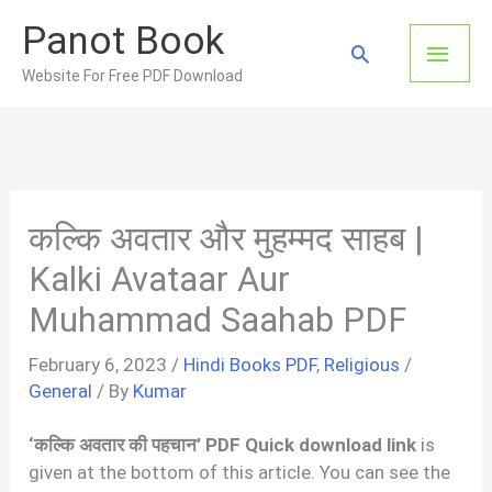
Skip
Panot Book
to
Main
Search
content
Website For Free PDF Download
Men
कल्कि अवतार और मुहम्मद साहब |
Kalki Avataar Aur
Muhammad Saahab PDF
February 6, 2023
/
Hindi Books PDF
,
Religious
/
General
/ By
Kumar
‘कल्कि अवतार की पहचान’ PDF Quick download link
is
given at the bottom of this article. You can see the