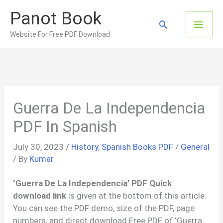
Skip
Panot Book
to
Main
Search
content
Website For Free PDF Download
Men
Guerra De La Independencia
PDF In Spanish
July 30, 2023
/
History
,
Spanish Books PDF
/
General
/ By
Kumar
‘Guerra De La Independencia’ PDF Quick
download link
is given at the bottom of this article.
You can see the PDF demo, size of the PDF, page
numbers, and direct download Free PDF of ‘Guerra