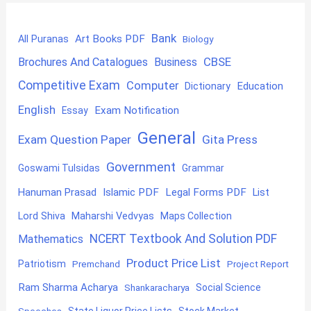
Bank
Art Books PDF
All Puranas
Biology
CBSE
Brochures And Catalogues
Business
Competitive Exam
Computer
Education
Dictionary
English
Exam Notification
Essay
General
Exam Question Paper
Gita Press
Government
Goswami Tulsidas
Grammar
Hanuman Prasad
Islamic PDF
Legal Forms PDF
List
Lord Shiva
Maharshi Vedvyas
Maps Collection
NCERT Textbook And Solution PDF
Mathematics
Product Price List
Patriotism
Premchand
Project Report
Ram Sharma Acharya
Shankaracharya
Social Science
State Liquor Price Lists
Stock Market