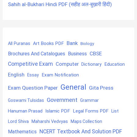
Sahih al-Bukhari Hindi PDF (सहीह अल-बुख़ारी हिंदी)
Bank
Art Books PDF
All Puranas
Biology
CBSE
Brochures And Catalogues
Business
Competitive Exam
Computer
Education
Dictionary
English
Exam Notification
Essay
General
Exam Question Paper
Gita Press
Government
Goswami Tulsidas
Grammar
Hanuman Prasad
Islamic PDF
Legal Forms PDF
List
Lord Shiva
Maharshi Vedvyas
Maps Collection
NCERT Textbook And Solution PDF
Mathematics