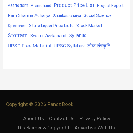
Product Price List
Patriotism
Premchand
Project Report
Ram Sharma Acharya
Shankaracharya
Social Science
State Liquor Price Lists
Stock Market
Speeches
Stotram
Syllabus
Swami Vivekanand
UPSC Free Material
लोक संस्कृति
UPSC Syllabus
Copyright © 2026
Panot Book
About Us
Contact Us
Privacy Policy
Disclaimer & Copyright
Advertise With Us