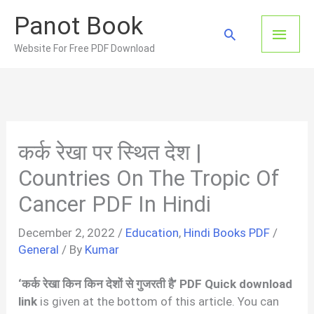
Skip
Panot Book
to
Main
Search
content
Website For Free PDF Download
Men
कर्क रेखा पर स्थित देश |
Countries On The Tropic Of
Cancer PDF In Hindi
December 2, 2022
/
Education
,
Hindi Books PDF
/
General
/ By
Kumar
‘कर्क रेखा किन किन देशों से गुजरती है’ PDF Quick download
link
is given at the bottom of this article. You can