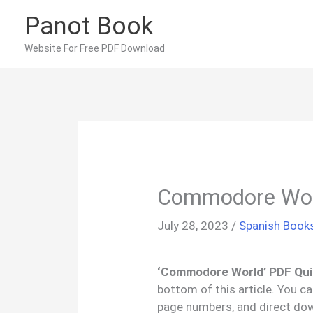
Skip
Panot Book
to
content
Website For Free PDF Download
Commodore Worl
July 28, 2023
/
Spanish Book
‘Commodore World’ PDF Qui
bottom of this article. You c
page numbers, and direct do