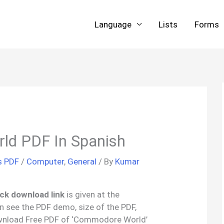
Language
Lists
Forms
d PDF In Spanish
s PDF
/
Computer
,
General
/ By
Kumar
ck download link
is given at the
an see the PDF demo, size of the PDF,
wnload Free PDF of ‘Commodore World’