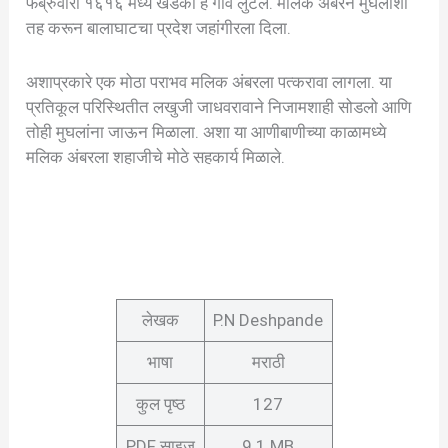
फेब्रुवारी १६१६ मध्ये खडकी हे गाव लुटले. मलिक अंबरने मुघलाशी
तह करून बालाघाटचा प्रदेश जहांगीरला दिला.
अशाप्रकारे एक मोठा पराभव मलिक अंबरला पत्करावा लागला. या
प्रतिकूल परिस्थितीत लखुजी जाधवरावाने निजामशाही सोडलो आणि
तोही मुघलांना जाऊन मिळाला. अशा या आणीबाणीच्या काळामध्ये
मलिक अंबरला शहाजीचे मोठे सहकार्य मिळाले.
लेखक
P.N Deshpande
भाषा
मराठी
कुल पृष्ठ
127
PDF साइज़
9.1 MB