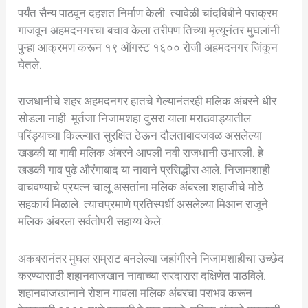
पर्यंत सैन्य पाठवून दहशत निर्माण केली. त्यावेळी चांदबिबीने पराक्रम
गाजवून अहमदनगरचा बचाव केला तरीपण तिच्या मृत्यूनंतर मुघलांनी
पुन्हा आक्रमण करून १९ ऑगस्ट १६०० रोजी अहमदनगर जिंकून
घेतले.
राजधानीचे शहर अहमदनगर हातचे गेल्यानंतरही मलिक अंबरने धीर
सोडला नाही. मूर्तजा निजामशहा दुसरा याला मराठवाड्यातील
परिंड्याच्या किल्ल्यात सुरक्षित ठेऊन दौलताबादजवळ असलेल्या
खडकी या गावी मलिक अंबरने आपली नवी राजधानी उभारली. हे
खडकी गाव पुढे औरंगाबाद या नावाने प्रसिद्धीस आले. निजामशाही
वाचवण्याचे प्रयत्न चालू असतांना मलिक अंबरला शहाजीचे मोठे
सहकार्य मिळाले. त्याचप्रमाणे प्रतिस्पर्धी असलेल्या मिआन राजूने
मलिक अंबरला सर्वतोपरी सहाय्य केले.
अकबरानंतर मुघल सम्राट बनलेल्या जहांगीरने निजामशाहीचा उच्छेद
करण्यासाठी शहानवाजखान नावाच्या सरदारास दक्षिणेत पाठविले.
शहानवाजखानाने रोशन गावला मलिक अंबरचा पराभव करून