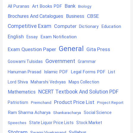
Bank
Art Books PDF
All Puranas
Biology
CBSE
Brochures And Catalogues
Business
Competitive Exam
Computer
Education
Dictionary
English
Exam Notification
Essay
General
Exam Question Paper
Gita Press
Government
Goswami Tulsidas
Grammar
Hanuman Prasad
Islamic PDF
Legal Forms PDF
List
Lord Shiva
Maharshi Vedvyas
Maps Collection
NCERT Textbook And Solution PDF
Mathematics
Product Price List
Patriotism
Premchand
Project Report
Ram Sharma Acharya
Shankaracharya
Social Science
State Liquor Price Lists
Stock Market
Speeches
Stotram
Syllabus
Swami Vivekanand