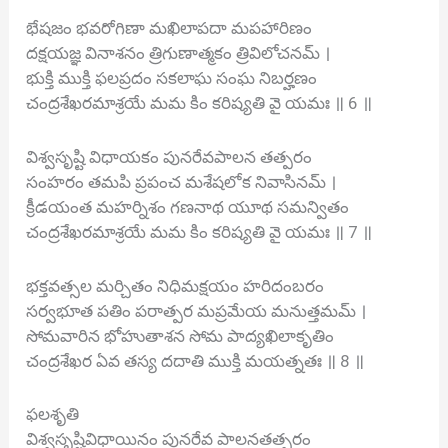
భేషజం భవరోగిణా మఖిలాపదా మపహారిణం
దక్షయజ్ఞ వినాశనం త్రిగుణాత్మకం త్రివిలోచనమ్ ।
భుక్తి ముక్తి ఫలప్రదం సకలాఘ సంఘ నిబర్హణం
చంద్రశేఖరమాశ్రయే మమ కిం కరిష్యతి వై యమః ॥ 6 ॥
విశ్వసృష్టి విధాయకం పునరేవపాలన తత్పరం
సంహరం తమపి ప్రపంచ మశేషలోక నివాసినమ్ ।
క్రీడయంత మహర్నిశం గణనాథ యూథ సమన్వితం
చంద్రశేఖరమాశ్రయే మమ కిం కరిష్యతి వై యమః ॥ 7 ॥
భక్తవత్సల మర్చితం నిధిమక్షయం హరిదంబరం
సర్వభూత పతిం పరాత్పర మప్రమేయ మనుత్తమమ్ ।
సోమవారిన భోహుతాశన సోమ పాద్యఖిలాకృతిం
చంద్రశేఖర ఏవ తస్య దదాతి ముక్తి మయత్నతః ॥ 8 ॥
ఫలశృతి
విశ్వసృష్టివిధాయినం పునరేవ పాలనతత్పరం