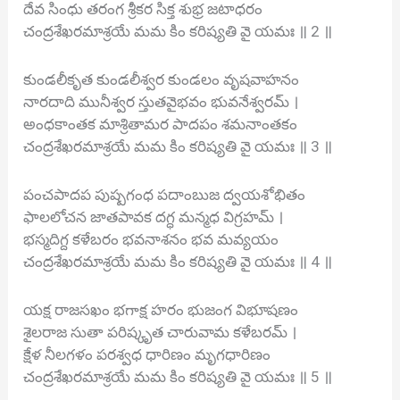
దేవ సింధు తరంగ శ్రీకర సిక్త శుభ్ర జటాధరం
చంద్రశేఖరమాశ్రయే మమ కిం కరిష్యతి వై యమః ॥ 2 ॥
కుండలీకృత కుండలీశ్వర కుండలం వృషవాహనం
నారదాది మునీశ్వర స్తుతవైభవం భువనేశ్వరమ్ ।
అంధకాంతక మాశ్రితామర పాదపం శమనాంతకం
చంద్రశేఖరమాశ్రయే మమ కిం కరిష్యతి వై యమః ॥ 3 ॥
పంచపాదప పుష్పగంధ పదాంబుజ ద్వయశోభితం
ఫాలలోచన జాతపావక దగ్ధ మన్మధ విగ్రహమ్ ।
భస్మదిగ్ద కళేబరం భవనాశనం భవ మవ్యయం
చంద్రశేఖరమాశ్రయే మమ కిం కరిష్యతి వై యమః ॥ 4 ॥
యక్ష రాజసఖం భగాక్ష హరం భుజంగ విభూషణం
శైలరాజ సుతా పరిష్కృత చారువామ కళేబరమ్ ।
క్షేళ నీలగళం పరశ్వధ ధారిణం మృగధారిణం
చంద్రశేఖరమాశ్రయే మమ కిం కరిష్యతి వై యమః ॥ 5 ॥