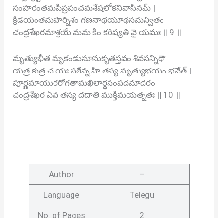
సంహరంతమపిప్రపంచమశేషలోకనివాసినమ్ ।
క్రీడయంతమహర్నిశం గణనాథయూథసమన్వితం
చంద్రశేఖరమాశ్రయే మమ కిం కరిష్యతి వై యమః ॥ 9 ॥
మృత్యుభీత మృకండుసూనుకృతస్తవం శివసన్నిధౌ
యత్ర కుత్ర చ యః పఠేన్న హి తస్య మృత్యుభయం భవేత్ ।
పూర్ణమాయురరోగతామఖిలార్థసంపదమాదరం
చంద్రశేఖర ఏవ తస్య దదాతి ముక్తిమయత్నతః ॥ 10 ॥
Author
–
Language
Telegu
No. of Pages
2