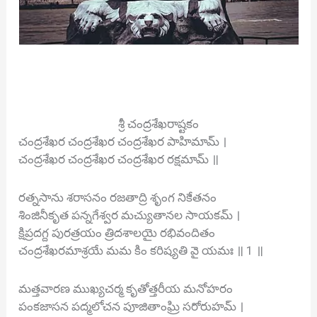
శ్రీ చంద్రశేఖరాష్టకం
చంద్రశేఖర చంద్రశేఖర చంద్రశేఖర పాహిమామ్ ।
చంద్రశేఖర చంద్రశేఖర చంద్రశేఖర రక్షమామ్ ॥
రత్నసాను శరాసనం రజతాద్రి శృంగ నికేతనం
శింజినీకృత పన్నగేశ్వర మచ్యుతానల సాయకమ్ ।
క్షిప్రదగ్ద పురత్రయం త్రిదశాలయై రభివందితం
చంద్రశేఖరమాశ్రయే మమ కిం కరిష్యతి వై యమః ॥ 1 ॥
మత్తవారణ ముఖ్యచర్మ కృతోత్తరీయ మనోహరం
పంకజాసన పద్మలోచన పూజితాంఘ్రి సరోరుహమ్ ।