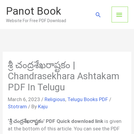
Skip
Panot Book
to
Main
Search
content
Website For Free PDF Download
Men
శ్రీ చంద్రశేఖరాష్టకం |
Chandrasekhara Ashtakam
PDF In Telugu
March 6, 2023
/
Religious
,
Telugu Books PDF
/
Stotram
/ By
Kaju
‘శ్రీ చంద్రశేఖరాష్టకం’ PDF Quick download link
is given
at the bottom of this article. You can see the PDF