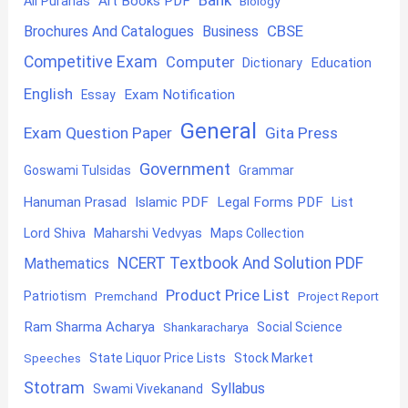
Bank
Art Books PDF
All Puranas
Biology
CBSE
Brochures And Catalogues
Business
Competitive Exam
Computer
Education
Dictionary
English
Exam Notification
Essay
General
Exam Question Paper
Gita Press
Government
Goswami Tulsidas
Grammar
Hanuman Prasad
Islamic PDF
Legal Forms PDF
List
Lord Shiva
Maharshi Vedvyas
Maps Collection
NCERT Textbook And Solution PDF
Mathematics
Product Price List
Patriotism
Premchand
Project Report
Ram Sharma Acharya
Shankaracharya
Social Science
State Liquor Price Lists
Stock Market
Speeches
Stotram
Syllabus
Swami Vivekanand