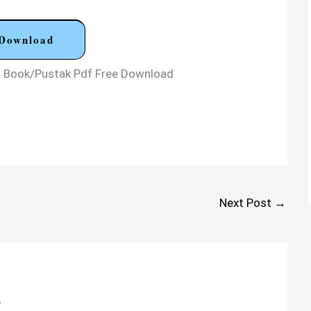
Download
God Book/Pustak Pdf Free Download
Next Post
→
t