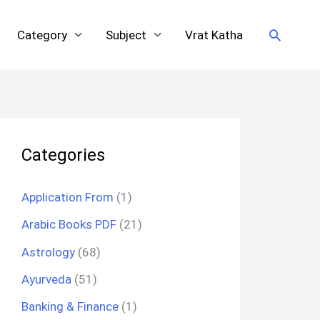
Search
Category
Subject
Vrat Katha
Categories
Application From
(1)
Arabic Books PDF
(21)
Astrology
(68)
Ayurveda
(51)
Banking & Finance
(1)