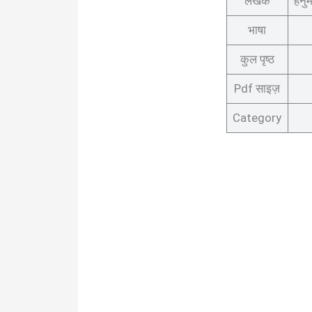
लेखक
हनु
भाषा
कुल पृष्ठ
Pdf साइज़
Category