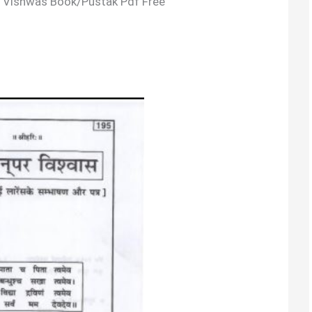
ar Vishwas Book/Pustak Pdf Free