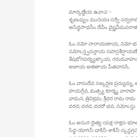
మార్కణ్డేయ ఉవాచ –
శృణుష్వం మునయః సర్వే సర్వకామార
అసిద్ధసాధనీం దేవీం వైష్ణవీమపరా
ఓం నమో నారాయణాయ, నమో భగ
నమోఽస్త్వనన్తాయ సహస్రశీర్షాయణే, 
శేషభోగపర్య్యఙ్కాయ, గరుడవ
అజాయ అజితాయ పీతవాససే,
ఓం వాసుదేవ సఙ్కర్షణ ప్రద్యుమ్న, అ
హయగ్రీవ, మత్స్య కూర్మ్మ, వారా
వామన, త్రివిక్రమ, శ్రీధర రామ రా
వరద, వరద, వరదో భవ, నమోఽస్తు తే
ఓం అసుర-దైత్య-యక్ష-రాక్షస-భూత-ప
సిద్ధ-యోగినీ-డాకినీ-శాకినీ-స్కన్దగ్ర