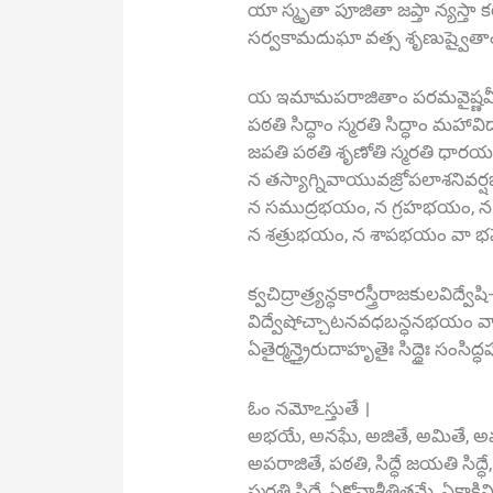
యా స్మృతా పూజితా జప్తా న్యస్తా క
సర్వకామదుఘా వత్స శృణుష్వైతాం 
య ఇమామపరాజితాం పరమవైష్ణవ
పఠతి సిద్ధాం స్మరతి సిద్ధాం మహావి
జపతి పఠతి శృణోతి స్మరతి ధారయత
న తస్యాగ్నివాయువజ్రోపలాశనివర
న సముద్రభయం, న గ్రహభయం, 
న శత్రుభయం, న శాపభయం వా భవే
క్వచిద్రాత్ర్యన్ధకారస్త్రీరాజకులవి
విద్వేషోచ్చాటనవధబన్ధనభయం వా
ఏతైర్మన్త్రైరుదాహృతైః సిద్ధైః సంసిద్
ఓం నమోఽస్తుతే ।
అభయే, అనఘే, అజితే, అమితే, అమ
అపరాజితే, పఠతి, సిద్ధే జయతి సిద్ధే,
స్మరతి సిద్ధే, ఏకోనాశీతితమే, ఏకాకిని,