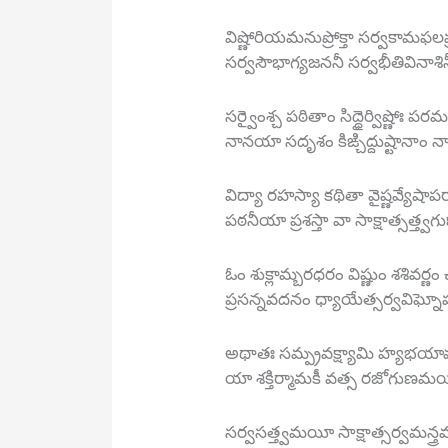
విష్ణోరియమనుప్రోక్తా సర్వకామఫలప
సర్వసౌభాగ్యజననీ సర్వభీతివినాశి
సర్వైంశ్చ పఠితాం సిద్ధైర్విష్ణోః పర
నానయా సదృశం కిఙ్చిద్దుష్టానాం
విద్యా రహస్యా కథితా వైష్ణవ్యేషాప
పఠనీయా ప్రశస్తా వా సాక్షాత్సత్త్వ
ఓం శుక్లామ్బరధరం విష్ణుం శశివర్ణ
ప్రసన్నవదనం ధ్యాయేత్సర్వవిఘ్నో
అథాతః సమ్ప్రవక్ష్యామి హ్యభయ
యా శక్తిర్మామకీ వత్స రజోగుణ
సర్వసత్త్వమయీ సాక్షాత్సర్వమన్