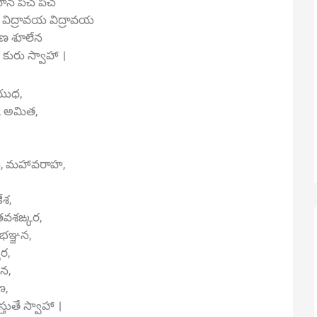
 హన హన పచ పచ
ిద్రావయ విద్రావయ
రేణ శూలేన
ురు స్వాహా ।
యుధ,
 అమిత,
, మహావరాహ,
ేశ,
తవశఙ్కర,
రభఞ్జన,
ర,
దన,
ణ,
తుతే స్వాహా ।