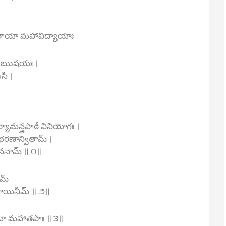
జితాయా మహావిద్యాయాః
యా ఋషయః ।
సి ।
యామన్త్రపాఠే వినియోగః ।
భరణాన్వితామ్ ।
భాననామ్ ॥ ౧॥
ామ్
దాయినీమ్ ॥ ౨॥
ేయో మహాతపాః ॥ ౩॥