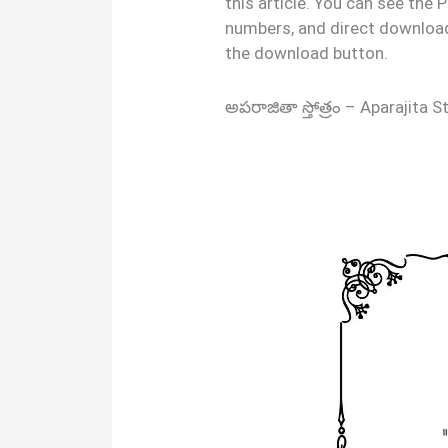
this article. You can see the
numbers, and direct download
the download button.
అపరాజితా స్తోత్రం – Aparajit