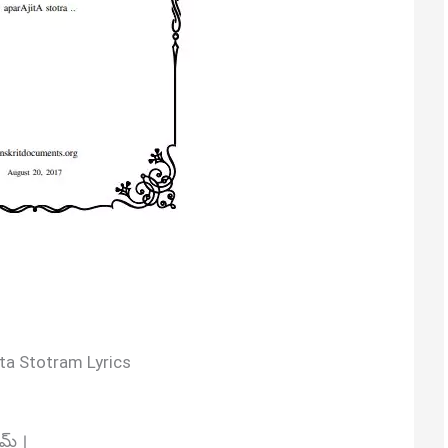
ita Stotram Lyrics
రమ్ ।