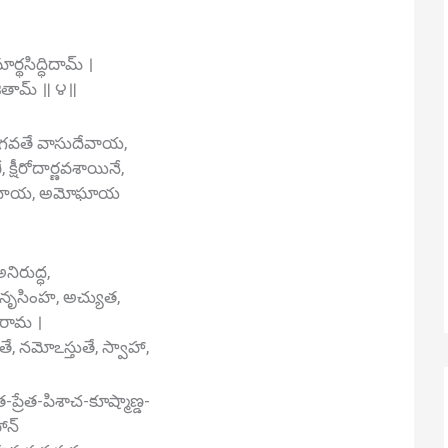
్థసిద్ధిదామ్ ।
జితామ్ ॥ ౪॥
వతే వాసుదేవాయ,
క్షీరోదార్ణవశాయినే,
ాహనాయ, అమోఘాయ
నిరుద్ధ,
హ నృసింహ, అచ్యుత,
మ రామ ।
, నమోఽస్తుతే, స్వాహా,
్రేత-పిశాచ-కూష్మాణ్డ-
హాన్