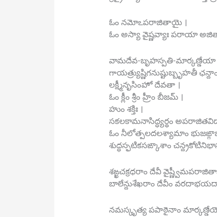
ఓం నమోఽపరాజితాయై ।
ఓం అస్యా వైష్ణవ్యాః పరాయా అ
వామదేవ-బృహస్పతి-మార్కణ్డే
గాయత్ర్యుష్ణిగనుష్టుబ్బృహతీ ఛన్దాం
లక్ష్మీనృసింహో దేవతా ।
ఓం క్లీం శ్రీం హ్రీం బీజమ్ ।
హుం శక్తిః ।
సకలకామనాసిద్ధ్యర్థం అపరాజితవిద్
ఓం నీలోత్పలదలశ్యామాం భుజఙ్గా
శుద్ధస్ఫటికసఙ్కాశాం చన్ద్రకోటిని
శఙ్ఖచక్రధరాం దేవీ వైష్ణ్వీమపరాజిత
బాలేన్దుశేఖరాం దేవీం వరదాభయ
నమస్కృత్య పపాఠైనాం మార్కణ్డ