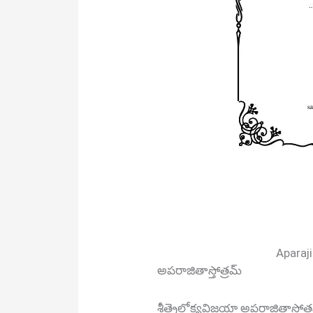
Aparaj
అపరాజితాస్తోత్రమ్
శ్రీత్రైలోక్యవిజయా అపరాజితాస్తోత్