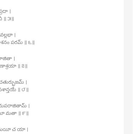
్రదా ।
నీ ॥ ౫॥
మవల్లభా ।
 నాశనం పరమ్ ॥ ౬॥
రాజితా ।
గుణాశ్రయా ॥ ౭॥
ం చతుర్భుజమ్ ।
పశాన్తయే ॥ ౮॥
ామపరాజితామ్ ।
మయీ మతా ॥ ౯॥
త్రమయీ చ యా ।