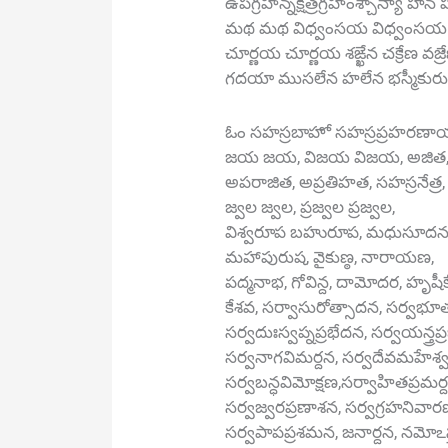
ఉపగ్రహాన్నక్షత్రగ్రహాంశ్చాన్యా
మథ మథ విధ్వంసయ విధ్వంసయ వ
చూర్ణయ చూర్ణయ శఙ్ఖేన చక్రేణ వజ్
గదయా ముసలేన హలేన భస్మీకురు క
ఓం సహస్రబాహో సహస్రప్రహరణా
జయ జయ, విజయ విజయ, అజిత,
అపరాజిత, అప్రతిహత, సహస్రనేత్ర,
జ్వల జ్వల, ప్రజ్వల ప్రజ్వల,
విశ్వరూప బహురూప, మధుసూదన
మహాపురుష, వైకుణ్ఠ, నారాయణ,
పద్మనాభ, గోవిన్ద, దామోదర, హృషీక
కేశవ, సర్వాసురోత్సాదన, సర్వభూ
సర్వదుఃస్వప్నప్రభేదన, సర్వయన్త్రప్
సర్వనాగవిమర్దన, సర్వదేవమహేశ్వ
సర్వబన్ధవిమోక్షణ,సర్వాహితప్రమర్
సర్వజ్వరప్రణాశన, సర్వగ్రహనివార
సర్వపాపప్రశమన, జనార్దన, నమోఽస్