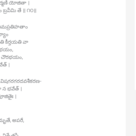
ర్మణి యోజితా ।
బ్రవీమి తే ॥ ౧౦॥
ీమప్రతిహతాం
ద్యాం
ి కీర్తయతి వా
్షభయం,
న చౌరభయం,
త్ ।
ద్వేషి-విషగరగరదవశీకరణ-
 న భవేత్ ।
ధపూజితైః ।
ృతే, అపరే,
 నిశ్చేతసి,