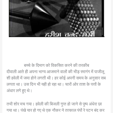
बच्चे के दिमाग को विकसित करने की तरकीब
दीवाली आते ही अपना भाग्य आजमाने वालों की भीड़ रमागंग में पाजीलू
शी हवेली में जमा होने लगती थी। हर कोई अपनी समय के अनुसार सब
लगता था। उस दिन भी यही हो रहा था। चारों ओर ताश के पत्तों के
अंधार लगे हुए थे।
तभी शोर मच गया। हवेली की बिजली गुप्त हो जाने से पुष्प अंधेरा छा
गया था। पंखे यार हो गए थे एक नौकर ने तत्काल पंपों रे पटन बंद कर