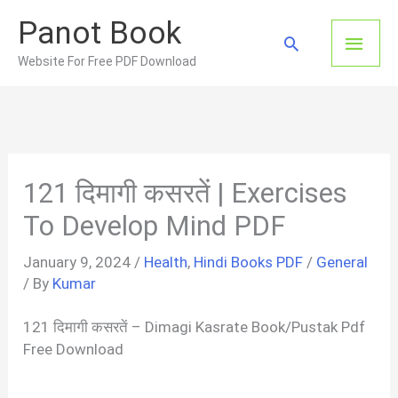
Skip
Panot Book
to
Main
Search
content
Website For Free PDF Download
Men
121 दिमागी कसरतें | Exercises
To Develop Mind PDF
January 9, 2024
/
Health
,
Hindi Books PDF
/
General
/ By
Kumar
121 दिमागी कसरतें – Dimagi Kasrate Book/Pustak Pdf
Free Download