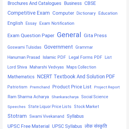
CBSE
Brochures And Catalogues
Business
Competitive Exam
Computer
Education
Dictionary
English
Exam Notification
Essay
General
Exam Question Paper
Gita Press
Government
Goswami Tulsidas
Grammar
Hanuman Prasad
Islamic PDF
Legal Forms PDF
List
Lord Shiva
Maharshi Vedvyas
Maps Collection
NCERT Textbook And Solution PDF
Mathematics
Product Price List
Patriotism
Premchand
Project Report
Ram Sharma Acharya
Shankaracharya
Social Science
State Liquor Price Lists
Stock Market
Speeches
Stotram
Syllabus
Swami Vivekanand
UPSC Free Material
लोक संस्कृति
UPSC Syllabus