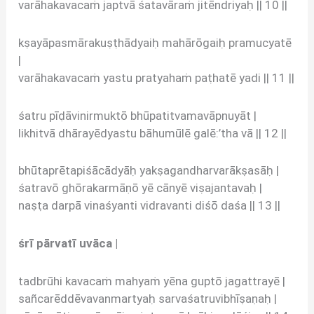
varāhakavacaṁ japtvā śatavāraṁ jitēndriyaḥ || 10 ||
kṣayāpasmārakuṣṭhādyaiḥ mahārōgaiḥ pramucyatē
|
varāhakavacaṁ yastu pratyahaṁ paṭhatē yadi || 11 ||
śatru pīḍāvinirmuktō bhūpatitvamavāpnuyāt |
likhitvā dhārayēdyastu bāhumūlē galē:’tha vā || 12 ||
bhūtaprētapiśācādyāḥ yakṣagandharvarākṣasāḥ |
śatravō ghōrakarmāṇō yē cānyē viṣajantavaḥ |
naṣṭa darpā vinaśyanti vidravanti diśō daśa || 13 ||
śrī pārvatī uvāca |
tadbrūhi kavacaṁ mahyaṁ yēna guptō jagattrayē |
sañcarēddēvavanmartyaḥ sarvaśatruvibhīṣaṇaḥ |