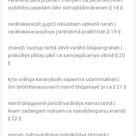
yuddhēṣu jayadaṁ dēvi śatrupīḍānivāraṇam || 18 ||
varāhakavacāt guptō nāśubhaṁ labhatē naraḥ |
varāhakavacasyāsya r̥ṣirbrahmā prakīrtitaḥ || 19 ||
chandō:’nuṣṭup tathā dēvō varāhō bhūparigrahaḥ |
prakṣālya pādau pāṇī ca samyagācamya vāriṇā || 20
||
kr̥ta svāṅga karanyāsaḥ sapavitra udaṁmukhaḥ |
ōṁ bhūrbhavassuvariti namō bhūpatayē:’pi ca || 21 ||
namō bhagavatē paścātvarāhāya namastathā |
ēvaṁ ṣaḍaṅgaṁ nyāsaṁ ca nyasēdaṅguliṣu kramāt
|| 22 ||
namaḥ śvētavarāhāya mahākōlāya bhūpatē |