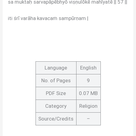
sa muktaḥ sarvapāpēbhyō viṣṇulōkē mahīyatē || 57 ||
iti śrī varāha kavacaṁ sampūrṇam |
Language
English
No. of Pages
9
PDF Size
0.07 MB
Category
Religion
Source/Credits
–