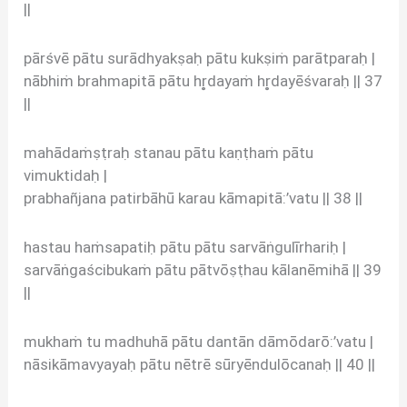
||
pārśvē pātu surādhyakṣaḥ pātu kukṣiṁ parātparaḥ |
nābhiṁ brahmapitā pātu hr̥dayaṁ hr̥dayēśvaraḥ || 37
||
mahādaṁṣṭraḥ stanau pātu kaṇṭhaṁ pātu
vimuktidaḥ |
prabhañjana patirbāhū karau kāmapitā:’vatu || 38 ||
hastau haṁsapatiḥ pātu pātu sarvāṅgulīrhariḥ |
sarvāṅgaścibukaṁ pātu pātvōṣṭhau kālanēmihā || 39
||
mukhaṁ tu madhuhā pātu dantān dāmōdarō:’vatu |
nāsikāmavyayaḥ pātu nētrē sūryēndulōcanaḥ || 40 ||