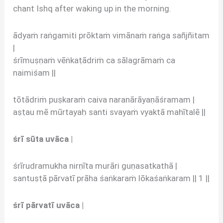
chant Ishq after waking up in the morning.
ādyaṁ raṅgamiti prōktaṁ vimānaṁ raṅga sañjñitam
|
śrīmuṣṇaṁ vēṅkaṭādriṁ ca sālagrāmaṁ ca
naimiśam ||
tōtādriṁ puṣkaraṁ caiva naranārāyaṇāśramam |
aṣṭau mē mūrtayaḥ santi svayaṁ vyaktā mahītalē ||
śrī sūta uvāca |
śrīrudramukha nirṇīta murāri guṇasatkathā |
santuṣṭā pārvatī prāha śaṅkaraṁ lōkaśaṅkaram || 1 ||
śrī pārvatī uvāca |