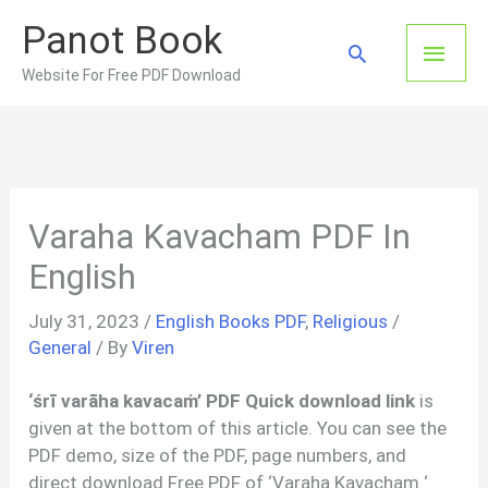
Skip
Panot Book
to
Main
Search
content
Website For Free PDF Download
Men
Varaha Kavacham PDF In
English
July 31, 2023
/
English Books PDF
,
Religious
/
General
/ By
Viren
‘śrī varāha kavacaṁ’ PDF Quick download link
is
given at the bottom of this article. You can see the
PDF demo, size of the PDF, page numbers, and
direct download Free PDF of ‘Varaha Kavacham ‘