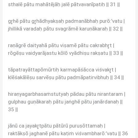
sthalē pātu mahātējāḥ jalē pātvavanīpatiḥ || 31 ||
gr̥hē pātu gr̥hādhyakṣaḥ padmanābhaḥ purō:’vatu |
jhillikā varadaḥ pātu svagrāmē karuṇākaraḥ || 32 ||
raṇāgrē daityahā pātu viṣamē pātu cakrabhr̥t |
rōgēṣu vaidyarājastu kōlō vyādhiṣu rakṣatu || 33 ||
tāpatrayāttapōmūrtiḥ karmapāśācca viśvakr̥t |
klēśakālēṣu sarvēṣu pātu padmāpatirvibhuḥ || 34 ||
hiraṇyagarbhasaṁstutyaḥ pādau pātu nirantaram |
gulphau guṇākaraḥ pātu jaṅghē pātu janārdanaḥ ||
35 ||
jānū ca jayakr̥tpātu pātūrū puruṣōttamaḥ |
raktākṣō jaghanē pātu kaṭiṁ viśvambharō:’vatu || 36