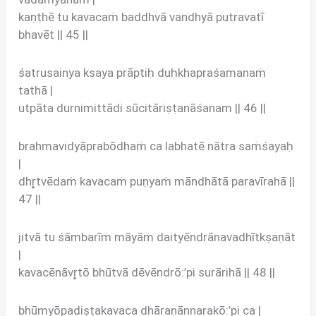
kaṇṭhē tu kavacaṁ baddhvā vandhyā putravatī
bhavēt || 45 ||
śatrusainya kṣaya prāptiḥ duḥkhapraśamanaṁ
tathā |
utpāta durnimittādi sūcitāriṣṭanāśanam || 46 ||
brahmavidyāprabōdhaṁ ca labhatē nātra saṁśayaḥ
|
dhr̥tvēdaṁ kavacaṁ puṇyaṁ māndhātā paravīrahā ||
47 ||
jitvā tu śāmbarīṁ māyāṁ daityēndrānavadhītkṣaṇāt
|
kavacēnāvr̥tō bhūtvā dēvēndrō:’pi surārihā || 48 ||
bhūmyōpadiṣṭakavaca dhāraṇānnarakō:’pi ca |