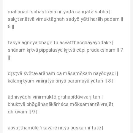
mahānadī sahastrēṇa nityadā saṅgatā śubhā |
sakr̥tsnātvā vimuktāghaḥ sadyō yāti harēḥ padam ||
6 ||
tasyā āgnēya bhāgē tu aśvatthacchāyayōdakē |
snānaṁ kr̥tvā pippalasya kr̥tvā cāpi pradakṣiṇam || 7
||
dr̥ṣṭvā śvētavarāhaṁ ca māsamēkaṁ nayēdyadi |
kālamr̥tyuṁ vinirjitya śriyā paramayā yutaḥ || 8 ||
ādhivyādhi vinirmuktō grahapīḍāvivarjitaḥ |
bhuktvā bhōgānanēkāṁśca mōkṣamantē vrajēt
dhruvam || 9 ||
aśvatthamūlē:’rkavārē nitya puṣkariṇī taṭē |