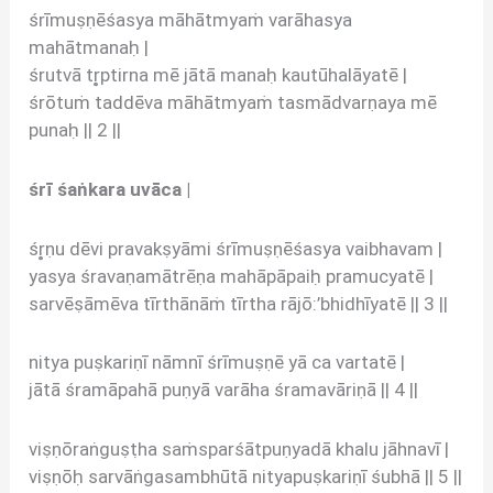
śrīmuṣṇēśasya māhātmyaṁ varāhasya
mahātmanaḥ |
śrutvā tr̥ptirna mē jātā manaḥ kautūhalāyatē |
śrōtuṁ taddēva māhātmyaṁ tasmādvarṇaya mē
punaḥ || 2 ||
śrī śaṅkara uvāca |
śr̥ṇu dēvi pravakṣyāmi śrīmuṣṇēśasya vaibhavam |
yasya śravaṇamātrēṇa mahāpāpaiḥ pramucyatē |
sarvēṣāmēva tīrthānāṁ tīrtha rājō:’bhidhīyatē || 3 ||
nitya puṣkariṇī nāmnī śrīmuṣṇē yā ca vartatē |
jātā śramāpahā puṇyā varāha śramavāriṇā || 4 ||
viṣṇōraṅguṣṭha saṁsparśātpuṇyadā khalu jāhnavī |
viṣṇōḥ sarvāṅgasambhūtā nityapuṣkariṇī śubhā || 5 ||