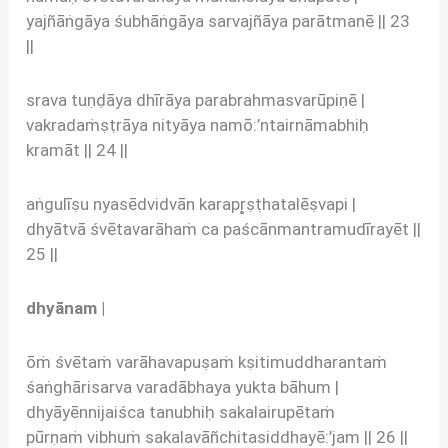
yajñāṅgāya śubhāṅgāya sarvajñāya parātmanē || 23
||
srava tuṇḍāya dhīrāya parabrahmasvarūpiṇē |
vakradaṁṣṭrāya nityāya namō:’ntairnāmabhiḥ
kramāt || 24 ||
aṅgulīṣu nyasēdvidvān karapr̥ṣṭhatalēṣvapi |
dhyātvā śvētavarāhaṁ ca paścānmantramudīrayēt ||
25 ||
dhyānam |
ōṁ śvētaṁ varāhavapuṣaṁ kṣitimuddharantaṁ
śaṅghārisarva varadābhaya yukta bāhum |
dhyāyēnnijaiśca tanubhiḥ sakalairupētaṁ
pūrṇaṁ vibhuṁ sakalavāñchitasiddhayē:’jam || 26 ||