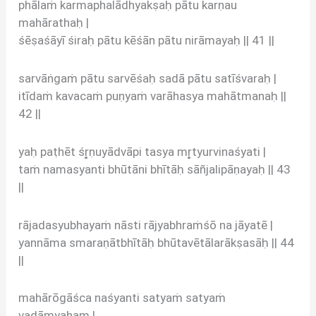
phālaṁ karmaphalādhyakṣaḥ pātu karṇau
mahārathaḥ |
śēṣaśāyī śiraḥ pātu kēśān pātu nirāmayaḥ || 41 ||
sarvāṅgaṁ pātu sarvēśaḥ sadā pātu satīśvaraḥ |
itīdaṁ kavacaṁ puṇyaṁ varāhasya mahātmanaḥ ||
42 ||
yaḥ paṭhēt śr̥ṇuyādvāpi tasya mr̥tyurvinaśyati |
taṁ namasyanti bhūtāni bhītāḥ sāñjalipāṇayaḥ || 43
||
rājadasyubhayaṁ nāsti rājyabhraṁśō na jāyatē |
yannāma smaraṇātbhītāḥ bhūtavētālarākṣasāḥ || 44
||
mahārōgāśca naśyanti satyaṁ satyaṁ
vadāmyaham |