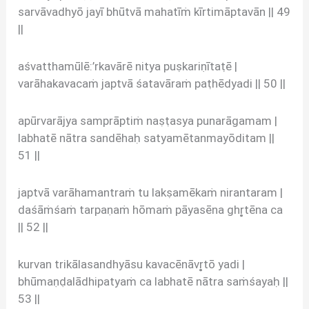
sarvāvadhyō jayī bhūtvā mahatīṁ kīrtimāptavān || 49
||
aśvatthamūlē:’rkavārē nitya puṣkariṇītaṭē |
varāhakavacaṁ japtvā śatavāraṁ paṭhēdyadi || 50 ||
apūrvarājya samprāptiṁ naṣṭasya punarāgamam |
labhatē nātra sandēhaḥ satyamētanmayōditam ||
51 ||
japtvā varāhamantraṁ tu lakṣamēkaṁ nirantaram |
daśāṁśaṁ tarpaṇaṁ hōmaṁ pāyasēna ghr̥tēna ca
|| 52 ||
kurvan trikālasandhyāsu kavacēnāvr̥tō yadi |
bhūmaṇḍalādhipatyaṁ ca labhatē nātra saṁśayaḥ ||
53 ||