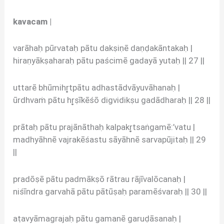
kavacam |
varāhaḥ pūrvataḥ pātu dakṣiṇē daṇḍakāntakaḥ |
hiraṇyākṣaharaḥ pātu paścimē gadayā yutaḥ || 27 ||
uttarē bhūmihr̥tpātu adhastādvāyuvāhanaḥ |
ūrdhvaṁ pātu hr̥ṣīkēśō digvidikṣu gadādharaḥ || 28 ||
prātaḥ pātu prajānāthaḥ kalpakr̥tsaṅgamē:’vatu |
madhyāhnē vajrakēśastu sāyāhnē sarvapūjitaḥ || 29
||
pradōṣē pātu padmākṣō rātrau rājīvalōcanaḥ |
niśīndra garvahā pātu pātūṣaḥ paramēśvaraḥ || 30 ||
aṭavyāmagrajaḥ pātu gamanē garuḍāsanaḥ |