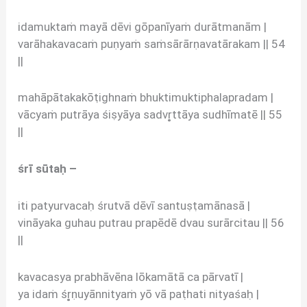
idamuktaṁ mayā dēvi gōpanīyaṁ durātmanām |
varāhakavacaṁ puṇyaṁ saṁsārārṇavatārakam || 54
||
mahāpātakakōṭighnaṁ bhuktimuktiphalapradam |
vācyaṁ putrāya śiṣyāya sadvr̥ttāya sudhīmatē || 55
||
śrī sūtaḥ –
iti patyurvacaḥ śrutvā dēvī santuṣṭamānasā |
vināyaka guhau putrau prapēdē dvau surārcitau || 56
||
kavacasya prabhāvēna lōkamātā ca pārvatī |
ya idaṁ śr̥ṇuyānnityaṁ yō vā paṭhati nityaśaḥ |