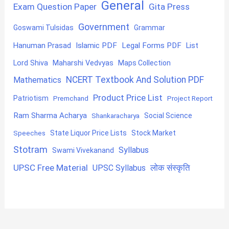
General
Exam Question Paper
Gita Press
Government
Goswami Tulsidas
Grammar
Hanuman Prasad
Islamic PDF
Legal Forms PDF
List
Lord Shiva
Maharshi Vedvyas
Maps Collection
NCERT Textbook And Solution PDF
Mathematics
Product Price List
Patriotism
Premchand
Project Report
Ram Sharma Acharya
Shankaracharya
Social Science
State Liquor Price Lists
Stock Market
Speeches
Stotram
Syllabus
Swami Vivekanand
UPSC Free Material
लोक संस्कृति
UPSC Syllabus