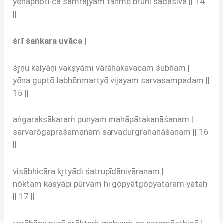
yēnāpnōti ca sāmrājyaṁ tanmē brūhi sadāśiva || 14
||
śrī śaṅkara uvāca |
śr̥ṇu kalyāṇi vakṣyāmi vārāhakavacaṁ śubham |
yēna guptō labhēnmartyō vijayaṁ sarvasampadam ||
15 ||
aṅgarakṣākaraṁ puṇyaṁ mahāpātakanāśanam |
sarvarōgapraśamanaṁ sarvadurgrahanāśanam || 16
||
viṣābhicāra kr̥tyādi śatrupīḍānivāraṇam |
nōktaṁ kasyāpi pūrvaṁ hi gōpyātgōpyataraṁ yataḥ
|| 17 ||
varāhēṇa purā prōktaṁ mahyaṁ ca paramēṣṭhinē |