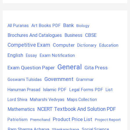
Bank
Art Books PDF
All Puranas
Biology
CBSE
Brochures And Catalogues
Business
Competitive Exam
Computer
Education
Dictionary
English
Exam Notification
Essay
General
Exam Question Paper
Gita Press
Government
Goswami Tulsidas
Grammar
Hanuman Prasad
Islamic PDF
Legal Forms PDF
List
Lord Shiva
Maharshi Vedvyas
Maps Collection
NCERT Textbook And Solution PDF
Mathematics
Product Price List
Patriotism
Premchand
Project Report
Ram Sharma Acharya
Shankaracharya
Social Science