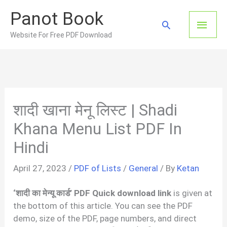
Skip
Panot Book
to
Main
Search
content
Website For Free PDF Download
Men
शादी खाना मेनू लिस्ट | Shadi
Khana Menu List PDF In
Hindi
April 27, 2023
/
PDF of Lists
/
General
/ By
Ketan
‘शादी का मेन्यू कार्ड’ PDF Quick download link
is given at
the bottom of this article. You can see the PDF
demo, size of the PDF, page numbers, and direct