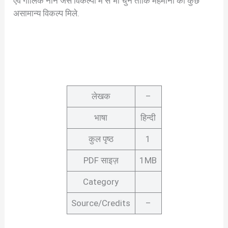
एवं गार्लिक नान जैसे विकल्पों में से भी चुनें ताकि मेहमानों को कुछ
असामान्य विकल्प मिले.
लेखक
–
भाषा
हिन्दी
कुल पृष्ठ
1
PDF साइज़
1MB
Category
Source/Credits
–