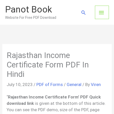
Skip
Panot Book
to
Main
Search
content
Website For Free PDF Download
Men
Rajasthan Income
Certificate Form PDF In
Hindi
July 10, 2023
/
PDF of Forms
/
General
/ By
Viren
‘Rajasthan Income Certificate Form’ PDF Quick
download link
is given at the bottom of this article.
You can see the PDF demo, size of the PDF, page