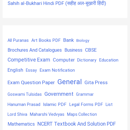
Sahih al-Bukhari Hindi PDF (सहीह अल-बुख़ारी हिंदी)
Bank
Art Books PDF
All Puranas
Biology
CBSE
Brochures And Catalogues
Business
Competitive Exam
Computer
Education
Dictionary
English
Exam Notification
Essay
General
Exam Question Paper
Gita Press
Government
Goswami Tulsidas
Grammar
Hanuman Prasad
Islamic PDF
Legal Forms PDF
List
Lord Shiva
Maharshi Vedvyas
Maps Collection
NCERT Textbook And Solution PDF
Mathematics