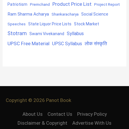
Product Price List
Patriotism
Premchand
Project Report
Ram Sharma Acharya
Shankaracharya
Social Science
State Liquor Price Lists
Stock Market
Speeches
Stotram
Syllabus
Swami Vivekanand
UPSC Free Material
लोक संस्कृति
UPSC Syllabus
Copyright © 2026
Panot Book
About Us
Contact Us
Privacy Policy
Disclaimer & Copyright
Advertise With Us