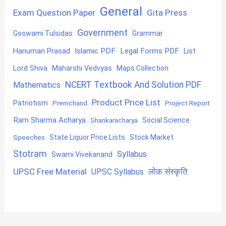
General
Exam Question Paper
Gita Press
Government
Goswami Tulsidas
Grammar
Hanuman Prasad
Islamic PDF
Legal Forms PDF
List
Lord Shiva
Maharshi Vedvyas
Maps Collection
NCERT Textbook And Solution PDF
Mathematics
Product Price List
Patriotism
Premchand
Project Report
Ram Sharma Acharya
Shankaracharya
Social Science
State Liquor Price Lists
Stock Market
Speeches
Stotram
Syllabus
Swami Vivekanand
UPSC Free Material
लोक संस्कृति
UPSC Syllabus