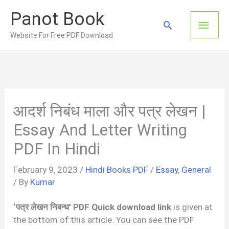
Skip
Panot Book
to
Main
Search
content
Website For Free PDF Download
Men
आदर्श निबंध माला और पत्र लेखन |
Essay And Letter Writing
PDF In Hindi
February 9, 2023
/
Hindi Books PDF
/
Essay
,
General
/ By
Kumar
‘पत्र लेखन निबन्ध’ PDF Quick download link
is given at
the bottom of this article. You can see the PDF