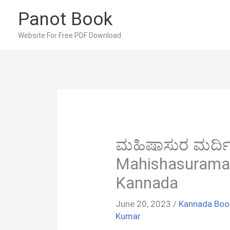
Skip
Panot Book
to
content
Website For Free PDF Download
ಮಹಿಷಾಸುರ ಮರ್ದಿನಿ
Mahishasuramar
Kannada
June 20, 2023
/
Kannada Boo
Kumar