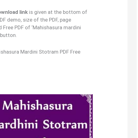
download link
is given at the bottom of
 PDF demo, size of the PDF, page
d Free PDF of ‘Mahishasura mardini
button.
hishasura Mardini Stotram PDF Free