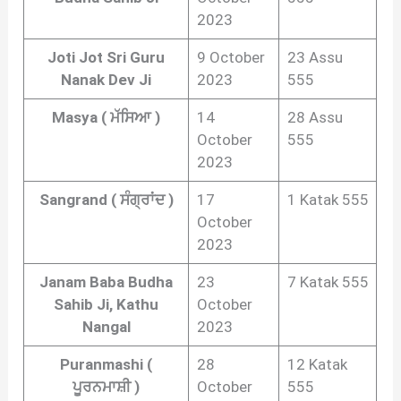
2023
Joti Jot Sri Guru
9 October
23 Assu
Nanak Dev Ji
2023
555
Masya ( ਮੱਸਿਆ )
14
28 Assu
October
555
2023
Sangrand ( ਸੰਗ੍ਰਾਂਦ )
17
1 Katak 555
October
2023
Janam Baba Budha
23
7 Katak 555
Sahib Ji, Kathu
October
Nangal
2023
Puranmashi (
28
12 Katak
ਪੂਰਨਮਾਸ਼ੀ )
October
555