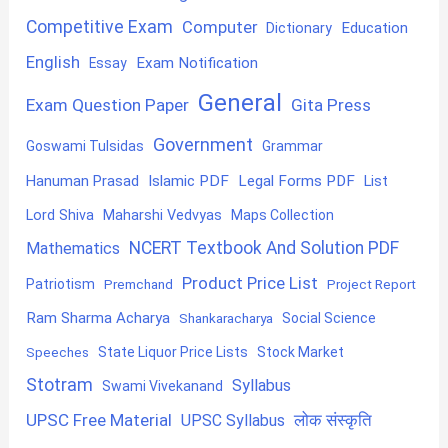
Competitive Exam
Computer
Education
Dictionary
English
Exam Notification
Essay
General
Exam Question Paper
Gita Press
Government
Goswami Tulsidas
Grammar
Hanuman Prasad
Islamic PDF
Legal Forms PDF
List
Lord Shiva
Maharshi Vedvyas
Maps Collection
NCERT Textbook And Solution PDF
Mathematics
Product Price List
Patriotism
Premchand
Project Report
Ram Sharma Acharya
Shankaracharya
Social Science
State Liquor Price Lists
Stock Market
Speeches
Stotram
Syllabus
Swami Vivekanand
UPSC Free Material
लोक संस्कृति
UPSC Syllabus