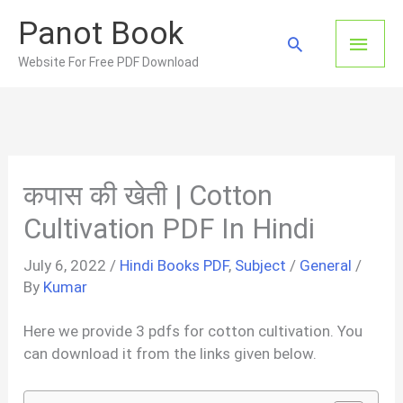
Skip
Panot Book
to
Main
Search
content
Website For Free PDF Download
Men
कपास की खेती | Cotton
Cultivation PDF In Hindi
July 6, 2022
/
Hindi Books PDF
,
Subject
/
General
/
By
Kumar
Here we provide 3 pdfs for cotton cultivation. You
can download it from the links given below.