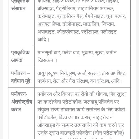
प्राकृतिक
कोयला, लौह अयस्क, मैगनीज अयस्क, माइका,
संसाधन
बॉक्साइट, पेट्रोलियम, टाइटानियम अयस्क,
क्रोमाइट, प्राकृतिक गैस, मैगनेसाइट, चूना पत्थर,
अराबल लेण्ड, डोलोमाइट, माऊलिन, जिप्सम,
अपादाइट, फोसफोराइट, स्टीटाइल, फ्लोराइट
आदि।
प्राकृतिक
मानसूनी बाढ़, फ्लेश बाढ़, भूकम्प, सूखा, जमीन
आपदा
खिसकना।
पर्यावरण –
वायु प्रदूषण नियंत्रण, ऊर्जा संरक्षण, ठोस अपशिष्ट
वर्तमान मुद्दे
प्रबंधन, तेल और गैस संरक्षण, वन संरक्षण, आदि।
पर्यावरण-
पर्यावरण और विकास पर रीयो की घोषणा, जैव सुरक्षा
अंतर्राष्ट्रीय
पर कार्टाजेना प्रोटोकॉल, जलवायु परिवर्तन पर
करार
संयुक्त राज्य ढांचागत कार्य सम्मेलन के लिए क्योटो
प्रोटोकॉल, विश्व व्यापार करार, नाइट्रोजन
ऑक्साइड के सल्फर उत्पसर्जन को कम करने सर
उनके ट्रांस बाउन्ड्री फ्लेक्सेस (नोन प्रोटोकॉल)