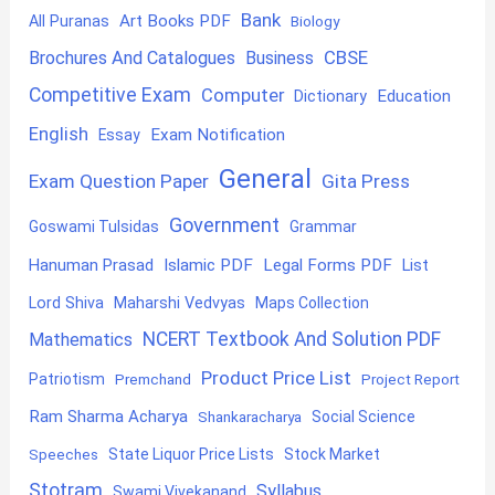
Bank
Art Books PDF
All Puranas
Biology
CBSE
Brochures And Catalogues
Business
Competitive Exam
Computer
Education
Dictionary
English
Exam Notification
Essay
General
Exam Question Paper
Gita Press
Government
Goswami Tulsidas
Grammar
Hanuman Prasad
Islamic PDF
Legal Forms PDF
List
Lord Shiva
Maharshi Vedvyas
Maps Collection
NCERT Textbook And Solution PDF
Mathematics
Product Price List
Patriotism
Premchand
Project Report
Ram Sharma Acharya
Shankaracharya
Social Science
State Liquor Price Lists
Stock Market
Speeches
Stotram
Syllabus
Swami Vivekanand