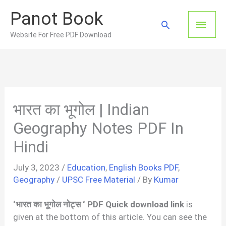
Skip
Panot Book
to
Main
Search
content
Website For Free PDF Download
Men
भारत का भूगोल | Indian
Geography Notes PDF In
Hindi
July 3, 2023
/
Education
,
English Books PDF
,
Geography
/
UPSC Free Material
/ By
Kumar
‘भारत का भूगोल नोट्स ‘ PDF Quick download link
is
given at the bottom of this article. You can see the