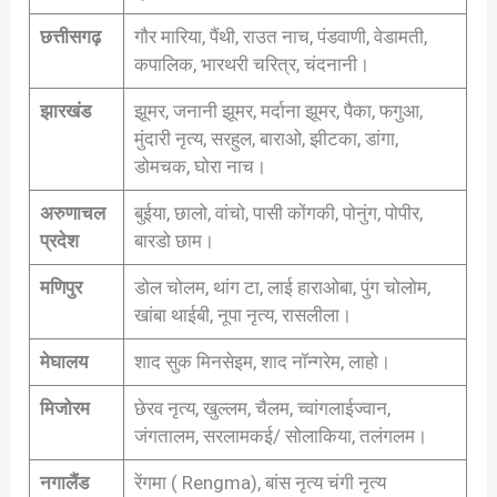
छत्तीसगढ़
गौर मारिया, पैंथी, राउत नाच, पंडवाणी, वेडामती,
कपालिक, भारथरी चरित्र, चंदनानी।
झारखंड
झूमर, जनानी झूमर, मर्दाना झूमर, पैका, फगुआ,
मुंदारी नृत्य, सरहुल, बाराओ, झीटका, डांगा,
डोमचक, घोरा नाच।
अरुणाचल
बुईया, छालो, वांचो, पासी कोंगकी, पोनुंग, पोपीर,
प्रदेश
बारडो छाम।
मणिपुर
डोल चोलम, थांग टा, लाई हाराओबा, पुंग चोलोम,
खांबा थाईबी, नूपा नृत्य, रासलीला।
मेघालय
शाद सुक मिनसेइम, शाद नॉन्गरेम, लाहो।
मिजोरम
छेरव नृत्य, खुल्लम, चैलम, च्वांगलाईज्वान,
जंगतालम, सरलामकई/ सोलाकिया, तलंगलम।
नगालैंड
रेंगमा ( Rengma), बांस नृत्य चंगी नृत्य