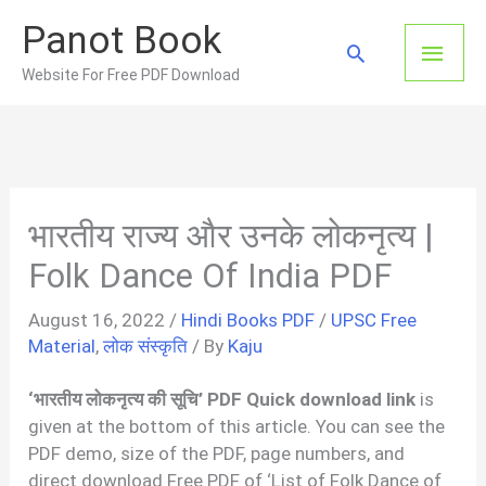
Skip
Panot Book
to
Main
Search
content
Website For Free PDF Download
Men
भारतीय राज्य और उनके लोकनृत्य |
Folk Dance Of India PDF
August 16, 2022
/
Hindi Books PDF
/
UPSC Free
Material
,
लोक संस्कृति
/ By
Kaju
‘भारतीय लोकनृत्य की सूचि’ PDF Quick download link
is
given at the bottom of this article. You can see the
PDF demo, size of the PDF, page numbers, and
direct download Free PDF of ‘List of Folk Dance of