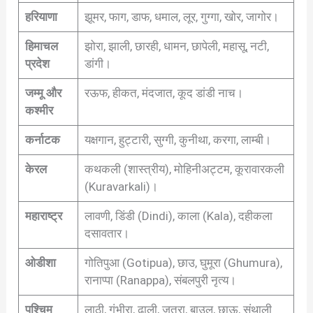
हरियाणा
झूमर, फाग, डाफ, धमाल, लूर, गुग्गा, खोर, जागोर।
हिमाचल
झोरा, झाली, छारही, धामन, छापेली, महासू, नटी,
प्रदेश
डांगी।
जम्मू और
रऊफ, हीकत, मंदजात, कूद डांडी नाच।
कश्मीर
कर्नाटक
यक्षगान, हुट्टारी, सुग्गी, कुनीथा, करगा, लाम्बी।
केरल
कथकली (शास्त्रीय), मोहिनीअट्टम, कूरावारकली
(Kuravarkali)।
महाराष्ट्र
लावणी, डिंडी (Dindi), काला (Kala), दहीकला
दसावतार।
ओडीशा
गोतिपुआ (Gotipua), छाउ, घुमूरा (Ghumura),
रानाप्पा (Ranappa), संबलपुरी नृत्य।
पश्चिम
लाठी, गंभीरा, ढाली, जतरा, बाउल, छाऊ, संथाली