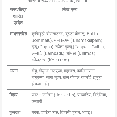
भारतीय राज्य और उनके लोकनृत्य PDF
राज्य/केंद्र
लोक नृत्य
शासित
प्रदेश
आंध्रप्रदेश
कुचिपुड़ी, वीरानाट्यम, बुट्टा बोम्मलू (Butta
Bommalu), भामकल्पम ( Bhamakalpam),
दप्पू (Dappu), तपेता गुल्लू (Tappeta Gullu,),
लम्बाडी (Lambadi,), धीमसा (Dhimsa),
कोलट्टम (Kolattam)
असम
बीहू, बीछुआ, नटपूजा, महारास, कालिगोपाल,
बागुरुम्बा, नागा नृत्य, खेल गोपाल, कानोई, झूमूरा
होबजानाई।
बिहार
जाट– जातिन (Jat-Jatin), पनवारिया, बिदेसिया,
कजारी।
गुजरात
गरबा, डांडिया रास, टिप्पनी जुरुन, भवाई।