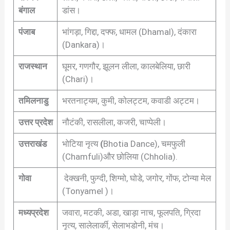
बंगाल
डांस।
पंजाब
भांगड़ा, गिद्दा, दफ्फ, धामल (Dhamal), दंकारा
(Dankara)।
राजस्थान
घूमर, गणगौर, झूलन लीला, कालबेलिया, छारी
(Chari)।
तमिलनाडु
भरतनाट्यम, कुमी, कोलट्टम, कवाडी अट्टम।
उत्तर प्रदेश
नौटंकी, रासलीला, कजरी, चाप्पेली।
उत्तराखंड
भोटिया नृत्य
(
Bhotia Dance), चमफुली
(Chamfuli)और छोलिया (Chholia).
गोवा
देक्खनी, फुग्दी, शिग्मो, घोडे, जगोर, गोंफ, टोन्या मेल
(Tonyamel )।
मध्यप्रदेश
जवारा, मटकी, अडा, खाड़ा नाच, फूलपति, ग्रिदा
नृत्य, सालेलार्की, सेलाभडोनी, मंच।