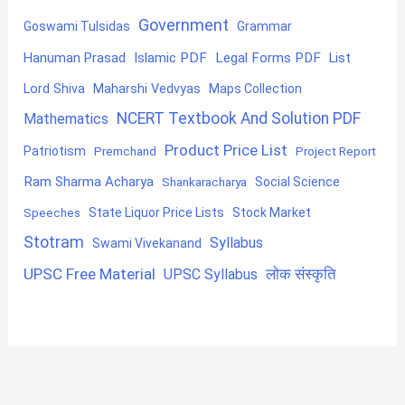
Government
Goswami Tulsidas
Grammar
Hanuman Prasad
Islamic PDF
Legal Forms PDF
List
Lord Shiva
Maharshi Vedvyas
Maps Collection
NCERT Textbook And Solution PDF
Mathematics
Product Price List
Patriotism
Premchand
Project Report
Ram Sharma Acharya
Shankaracharya
Social Science
State Liquor Price Lists
Stock Market
Speeches
Stotram
Syllabus
Swami Vivekanand
UPSC Free Material
लोक संस्कृति
UPSC Syllabus