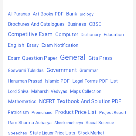
Bank
Art Books PDF
All Puranas
Biology
CBSE
Brochures And Catalogues
Business
Competitive Exam
Computer
Education
Dictionary
English
Exam Notification
Essay
General
Exam Question Paper
Gita Press
Government
Goswami Tulsidas
Grammar
Hanuman Prasad
Islamic PDF
Legal Forms PDF
List
Lord Shiva
Maharshi Vedvyas
Maps Collection
NCERT Textbook And Solution PDF
Mathematics
Product Price List
Patriotism
Premchand
Project Report
Ram Sharma Acharya
Shankaracharya
Social Science
State Liquor Price Lists
Stock Market
Speeches