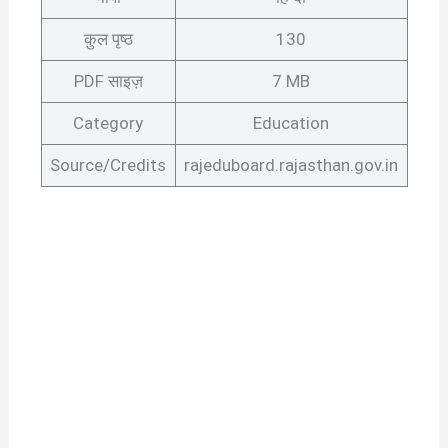
कुल पृष्ठ
130
PDF साइज़
7 MB
Category
Education
Source/Credits
rajeduboard.rajasthan.gov.in