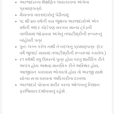
અરજદારના શૈક્ષણિક લાયકાતના અંગેના
પ્રમાણપત્રો.
મૈયતના વારસદારોનું પેઢીનામું.
૧૮ થી ૪૦ વર્ષની વય જુથના અરજદારોએ એક
વર્ષની અંદર કોઈપણ સરકાર માન્ય ટ્રેડની
તાલીમમાં જોડાવવા અંગેનું તલાટીશ્રીની રૂબરૂનું
બાંહેધરી પત્ર.
પુનઃ લગ્ન કરેલ નથી તે બદલનું પ્રમાણપત્ર. (દર
વર્ષે જુલાઈ માસમાં તલાટીશ્રીની રૂબરૂમાં કરાવેલ.)
ર૧ વર્ષથી વધુ ઉંમરનો પુત્ર હોય પરંતુ શારીરિક રીતે
અપંગ હોય અથવા માનસિક રીતે અસ્થિર હોય,
આજીવન કારાવાસ ભોગવતો હોય તો અરજી સાથે
યોગ્ય સત્તા ધરાવતા અધિકારીના દાખલા.
અરજદારે પોતાના શરીર પરના ઓળખનું નિશાન
ફરજિયાત દર્શાવવાનું રહેશે .