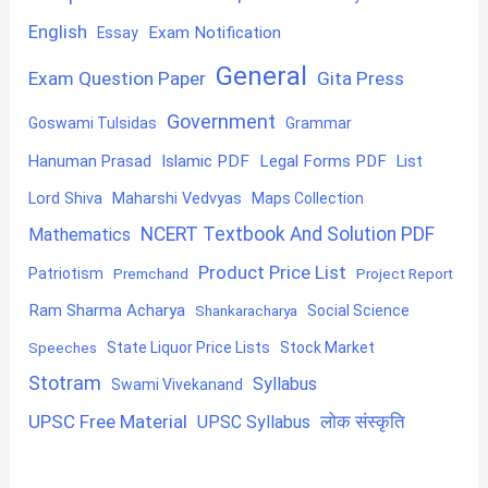
English
Exam Notification
Essay
General
Exam Question Paper
Gita Press
Government
Goswami Tulsidas
Grammar
Hanuman Prasad
Islamic PDF
Legal Forms PDF
List
Lord Shiva
Maharshi Vedvyas
Maps Collection
NCERT Textbook And Solution PDF
Mathematics
Product Price List
Patriotism
Premchand
Project Report
Ram Sharma Acharya
Shankaracharya
Social Science
State Liquor Price Lists
Stock Market
Speeches
Stotram
Syllabus
Swami Vivekanand
UPSC Free Material
लोक संस्कृति
UPSC Syllabus