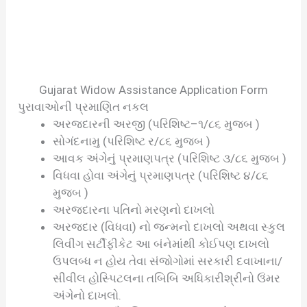
Gujarat Widow Assistance Application Form
પુરાવાઓની પ્રમાણિત નકલ
અરજદારની અરજી (પરિશિષ્ટ–૧/૮૬ મુજબ )
સોગંદનામુ (પરિશિષ્ટ ર/૮૬ મુજબ )
આવક અંગેનું પ્રમાણપત્ર (પરિશિષ્ટ ૩/૮૬ મુજબ )
વિધવા હોવા અંગેનું પ્રમાણપત્ર (પરિશિષ્ટ ૪/૮૬
મુજબ )
અરજદારના પતિનો મરણનો દાખલો
અરજદાર (વિધવા) નો જન્મનો દાખલો અથવા સ્કુલ
લિવીંગ સર્ટીફીકેટ આ બંનેમાંથી કોઈપણ દાખલો
ઉપલબ્ધ ન હોય તેવા સંજોગોમાં સરકારી દવાખાના/
સીવીલ હોસ્પિટલના તબિબિ અધિકારીશ્રીનો ઉંમર
અંગેનો દાખલો.