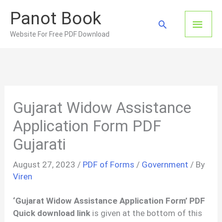
Skip
Panot Book
to
Main
Search
content
Website For Free PDF Download
Men
Gujarat Widow Assistance
Application Form PDF
Gujarati
August 27, 2023
/
PDF of Forms
/
Government
/ By
Viren
‘Gujarat Widow Assistance Application Form’ PDF
Quick download link
is given at the bottom of this