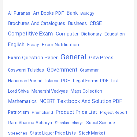
Bank
Art Books PDF
All Puranas
Biology
CBSE
Brochures And Catalogues
Business
Competitive Exam
Computer
Education
Dictionary
English
Exam Notification
Essay
General
Exam Question Paper
Gita Press
Government
Goswami Tulsidas
Grammar
Hanuman Prasad
Islamic PDF
Legal Forms PDF
List
Lord Shiva
Maharshi Vedvyas
Maps Collection
NCERT Textbook And Solution PDF
Mathematics
Product Price List
Patriotism
Premchand
Project Report
Ram Sharma Acharya
Shankaracharya
Social Science
State Liquor Price Lists
Stock Market
Speeches