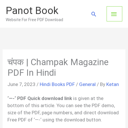
Skip
Panot Book
to
Main
Search
content
Website For Free PDF Download
Men
चंपक | Champak Magazine
PDF In Hindi
June 7, 2023
/
Hindi Books PDF
/
General
/ By
Ketan
‘—-‘ PDF Quick download link
is given at the
bottom of this article. You can see the PDF demo,
size of the PDF, page numbers, and direct download
Free PDF of ‘—-‘ using the download button.