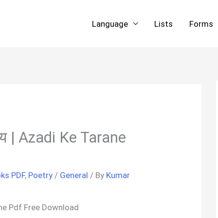
Language
Lists
Forms
व्य | Azadi Ke Tarane
oks PDF
,
Poetry
/
General
/ By
Kumar
rane Pdf Free Download