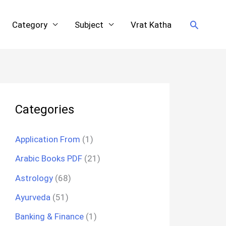
Search
Category
Subject
Vrat Katha
Categories
Application From
(1)
Arabic Books PDF
(21)
Astrology
(68)
Ayurveda
(51)
Banking & Finance
(1)