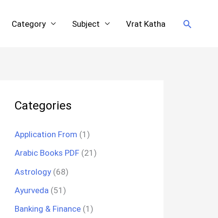
Search
Category
Subject
Vrat Katha
Categories
Application From
(1)
Arabic Books PDF
(21)
Astrology
(68)
Ayurveda
(51)
Banking & Finance
(1)