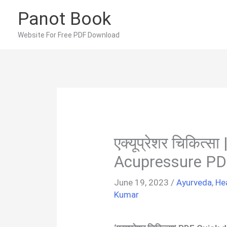
Skip
Panot Book
to
content
Website For Free PDF Download
एक्यूप्रेशर चिकित्स
Acupressure PDF
June 19, 2023
/
Ayurveda
,
He
Kumar