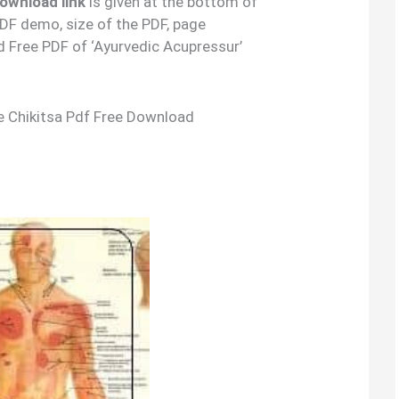
 download link
is given at the bottom of
 PDF demo, size of the PDF, page
 Free PDF of ‘Ayurvedic Acupressur’
sure Chikitsa Pdf Free Download