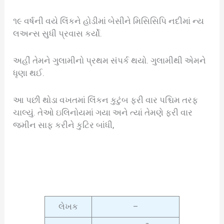
૧૯ વર્ષની વયે લિંકને હોડીમાં બેસીને મિસિસિપિ નદીમાં ન્ય
લઅન્સ સુધી પ્રવાસ કર્યો.
અહીં તેમને ગુલામીનો પ્રથમ સંપર્ક થયો. ગુલામીથી એમને
ધૃણા થઈ.
આ પછી થોડા વખતમાં લિંકન કુટુંબ ફરી વાર પશ્ચિમ તરફ
ચાલ્યું. તેઓ ઇલિનોયમાં ગયા અને ત્યાં તેમણે ફરી વાર
જમીન સાફ કરીને કુટિર બાંધી,
લેખક
–