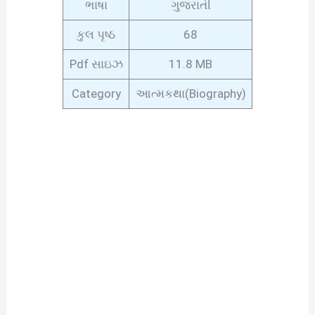
ભાષા
ગુજરાતી
કુલ પૃષ્ઠ
68
Pdf સાઇઝ
11.8 MB
Category
આત્મકથા(Biography)