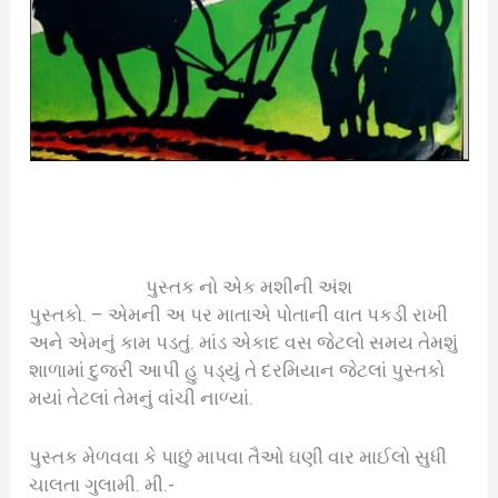
પુસ્તક નો એક મશીની અંશ
પુસ્તકો. – એમની અ પર માતાએ પોતાની વાત પકડી રાખી
અને એમનું કામ પડતું. માંડ એકાદ વસ જેટલો સમય તેમશું
શાળામાં દુજરી આપી હુ પડ્યું તે દરમિયાન જેટલાં પુસ્તકો
મયાં તેટલાં તેમનું વાંચી નાળ્યાં.
પુસ્તક મેળવવા કે પાછું માપવા તૈઓ ઘણી વાર માઈલો સુધી
ચાલતા ગુલામી. મી.-