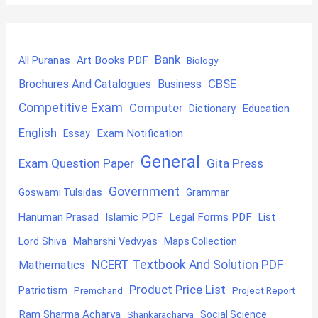
Bank
Art Books PDF
All Puranas
Biology
CBSE
Brochures And Catalogues
Business
Competitive Exam
Computer
Education
Dictionary
English
Exam Notification
Essay
General
Exam Question Paper
Gita Press
Government
Goswami Tulsidas
Grammar
Hanuman Prasad
Islamic PDF
Legal Forms PDF
List
Lord Shiva
Maharshi Vedvyas
Maps Collection
NCERT Textbook And Solution PDF
Mathematics
Product Price List
Patriotism
Premchand
Project Report
Ram Sharma Acharya
Shankaracharya
Social Science