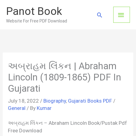
Skip
Panot Book
to
Main
Search
content
Website For Free PDF Download
Men
અબ્રાહમ લિંકન | Abraham
Lincoln (1809-1865) PDF In
Gujarati
July 18, 2022
/
Biography
,
Gujarati Books PDF
/
General
/ By
Kumar
અબ્રાહમ લિંકન – Abraham Lincoln Book/Pustak Pdf
Free Download