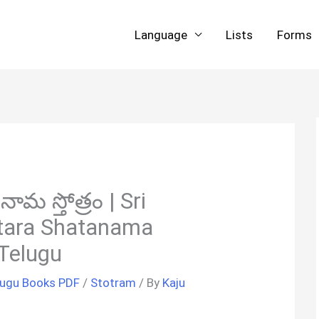
Language
Lists
Forms
రశతనామ స్తోత్రం | Sri
tara Shatanama
Telugu
lugu Books PDF
/
Stotram
/ By
Kaju