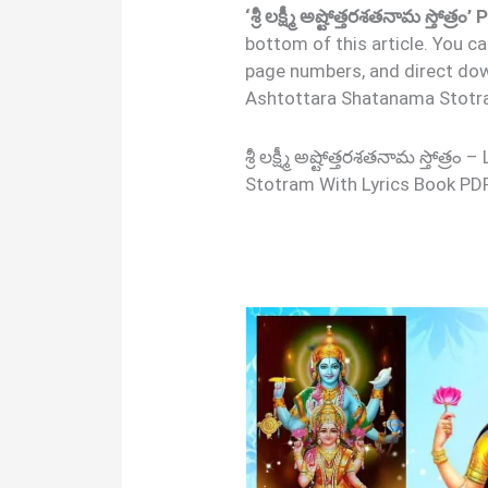
‘శ్రీ లక్ష్మీ అష్టోత్తరశతనామ స్తోత
bottom of this article. You c
page numbers, and direct dow
Ashtottara Shatanama Stotra
శ్రీ లక్ష్మీ అష్టోత్తరశతనామ స్తో
Stotram With Lyrics Book PD