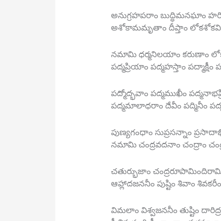
అనుగ్రహపరాం బుద్ధిమనఘాం హరివ
అశోకామమృతాం దీప్తాం లోకశోకవినా
నమామి ధర్మనిలయాం కరుణాం ల
పద్మప్రియాం పద్మహస్తాం పద్మాక్షీం 
పద్మోద్భవాం పద్మముఖీం పద్మనాభ
పద్మమాలాధరాం దేవీం పద్మినీం పద్మ
పుణ్యగంధాం సుప్రసన్నాం ప్రసాదాభ
నమామి చంద్రవదనాం చంద్రాం చంద్
చతుర్భుజాం చంద్రరూపామిందిరామ
ఆహ్లాదజననీం పుష్టిం శివాం శివకరీం
విమలాం విశ్వజననీం తుష్టిం దారిద్ర