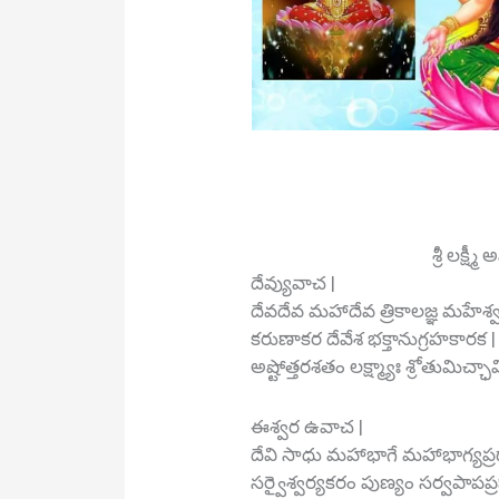
శ్రీ లక్ష్
దేవ్యువాచ |
దేవదేవ మహాదేవ త్రికాలజ్ఞ మహేశ్వ
కరుణాకర దేవేశ భక్తానుగ్రహకారక |
అష్టోత్తరశతం లక్ష్మ్యాః శ్రోతుమిచ్ఛామ
ఈశ్వర ఉవాచ |
దేవి సాధు మహాభాగే మహాభాగ్యప
సర్వైశ్వర్యకరం పుణ్యం సర్వపాపప్