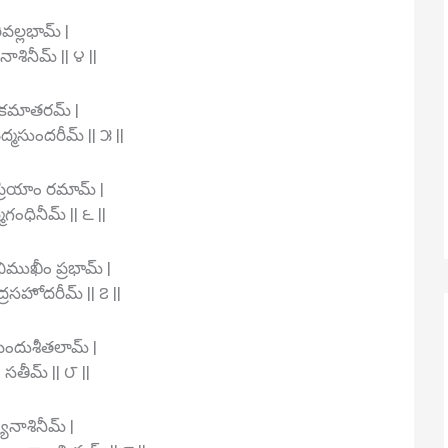
ల్లభామ్ |
శినీమ్ || ౪ ||
ోకమాతరమ్ |
పద్మసుందరీమ్ || ౫ ||
ప్రియాం రమామ్ |
గంధినీమ్ || ౬ ||
ిముఖీం ప్రభామ్ |
రసహోదరీమ్ || ౭ ||
ిందుశీతలామ్ |
 సతీమ్ || ౮ ||
్యనాశినీమ్ |