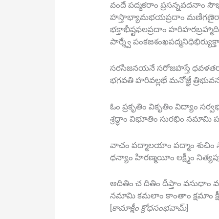
వందే పద్మకరాం ప్రసన్నవదనాం సౌ
హస్తాభ్యామభయప్రదాం మణిగణైర్నా
భక్తాభీష్టఫలప్రదాం హరిహరబ్రహ్మాద
పార్శ్వే పంకజశంఖపద్మనిధిభిర్యుక్తాం
సరసిజనయనే సరోజహస్తే ధవళతరా
భగవతి హరివల్లభే మనోజ్ఞే త్రిభువ
ఓం ప్రకృతిం వికృతిం విద్యాం సర్
శ్రద్ధాం విభూతిం సురభిం నమామి పర
వాచం పద్మాలయాం పద్మాం శుచిం స
ధన్యాం హిరణ్మయీం లక్ష్మీం నిత్యపు
అదితిం చ దితిం దీప్తాం వసుధాం 
నమామి కమలాం కాంతాం క్షమాం క్షీ
[
కామాక్షీం క్రోధసంభవామ్
]