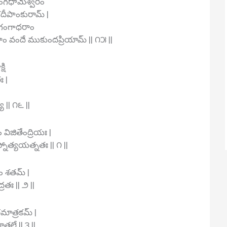
ీరంగధామేశ్వరీం
దీపాంకురామ్ |
ద్రగంగాధరాం
ాం వందే ముకుందప్రియామ్ || ౧౫ ||
షి
ః |
 || ౧౬ ||
 విజితేంద్రియః |
్నోత్యయత్నతః || ౧ ||
ం శతమ్ |
రతః || ౨ ||
మాత్రకమ్ |
తలే || ౩ ||