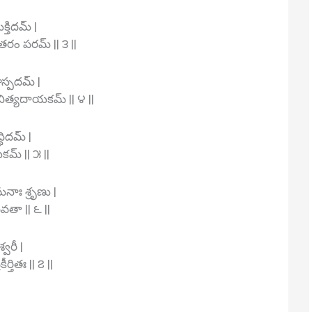
క్తిదమ్ |
తరం పరమ్ || ౩ ||
ాస్పదమ్ |
నిత్యదాయకమ్ || ౪ ||
ధిదమ్ |
కమ్ || ౫ ||
నాః శ్రృణు |
ేవతా || ౬ ||
్వరీ |
్తితః || ౭ ||