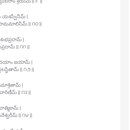
యాంబరాం శ్రియమ్ || ౯ ||
 యశస్వినీమ్ |
మమాలినీమ్ || ౧౦ ||
 శుభప్రదామ్ |
్రదామ్ || ౧౧ ||
రతనయాం జయామ్ |
లస్థితామ్ || ౧౨ ||
సమాశ్రితామ్ |
వారిణీమ్ || ౧౩ ||
వాత్మికామ్ |
ేశ్వరీమ్ || ౧౪ ||