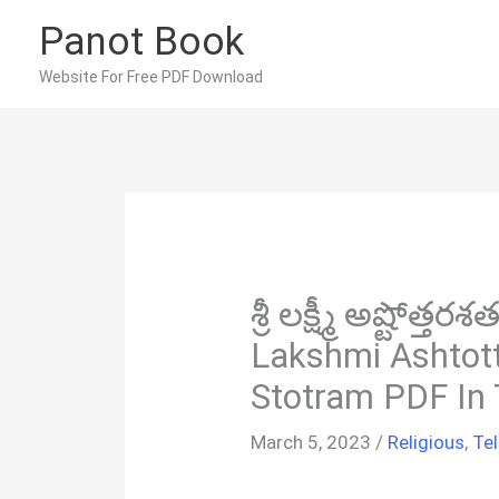
Skip
Panot Book
to
content
Website For Free PDF Download
శ్రీ లక్ష్మీ అష్టోత్త
Lakshmi Ashtot
Stotram PDF In 
March 5, 2023
/
Religious
,
Te