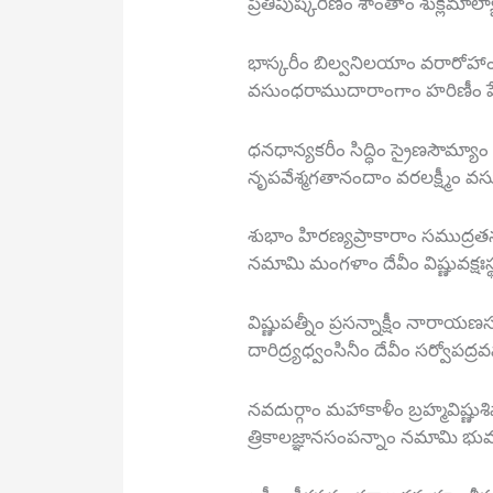
ప్రీతిపుష్కరిణీం శాంతాం శుక్లమాల్
భాస్కరీం బిల్వనిలయాం వరారోహాం
వసుంధరాముదారాంగాం హరిణీం హే
ధనధాన్యకరీం సిద్ధిం స్రైణసౌమ్యాం
నృపవేశ్మగతానందాం వరలక్ష్మీం వసుప
శుభాం హిరణ్యప్రాకారాం సముద్
నమామి మంగళాం దేవీం విష్ణువక్షఃస్థ
విష్ణుపత్నీం ప్రసన్నాక్షీం నారాయణ
దారిద్ర్యధ్వంసినీం దేవీం సర్వోపద్రవ
నవదుర్గాం మహాకాళీం బ్రహ్మవిష్ణుశి
త్రికాలజ్ఞానసంపన్నాం నమామి భువన