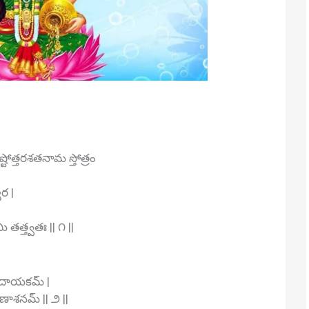
మీ అష్టోత్తరశతనామ స్తోత్రం
ర |
ి తత్త్వతః || ౧ ||
్రదాయకమ్ |
రణాశనమ్ || ౨ ||