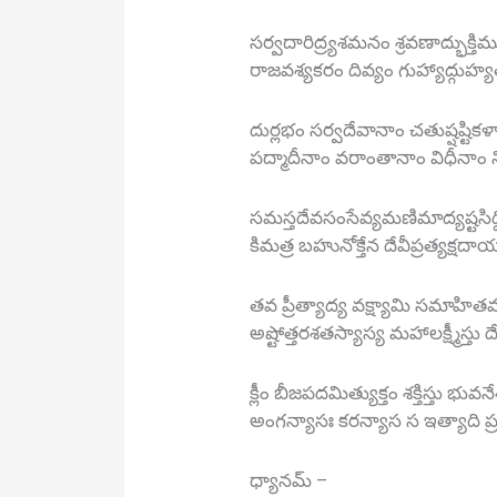
సర్వదారిద్ర్యశమనం శ్రవణాద్భుక్తిము
రాజవశ్యకరం దివ్యం గుహ్యాద్గుహ్య
దుర్లభం సర్వదేవానాం చతుష్షష్టికళ
పద్మాదీనాం వరాంతానాం విధీనాం 
సమస్తదేవసంసేవ్యమణిమాద్యష్టసిద్
కిమత్ర బహునోక్తేన దేవీప్రత్యక్షదాయ
తవ ప్రీత్యాద్య వక్ష్యామి సమాహితమ
అష్టోత్తరశతస్యాస్య మహాలక్ష్మీస్తు ద
క్లీం బీజపదమిత్యుక్తం శక్తిస్తు భువనేశ
అంగన్యాసః కరన్యాస స ఇత్యాది ప్రకీర
ధ్యానమ్ –