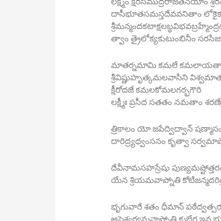
లక్ష్మీం క్షీరసముద్రరాజతనయాం శ్ర
దాసీభూతసమస్తదేవవనితాం లోకైక
శ్రీమన్మందకటాక్షలబ్ధవిభవబ్రహ్మేం
త్వాం త్రైలోక్యకుటుంబినీం సరసిజ
మాతర్నమామి కమలే కమలాయతాక్
శ్రీవిష్ణుహృత్కమలవాసిని విశ్వమాత
క్షీరోదజే కమలకోమలగర్భగౌరి
లక్ష్మీః ప్రసీద సతతం నమతాం శరణ్యే
త్రికాలం యో జపేద్విద్వాన్ షణ్మాసం
దారిద్ర్యధ్వంసనం కృత్వా సర్వమాప
దేవీనామసహస్రేషు పుణ్యమష్టోత్తర
యేన శ్రియమవాప్నోతి కోటిజన్మదరిద్
భృగువారే శతం ధీమాన్ పఠేద్వత్సర
అష్టైశ్వర్యమవాప్నోతి కుబేర ఇవ భూ