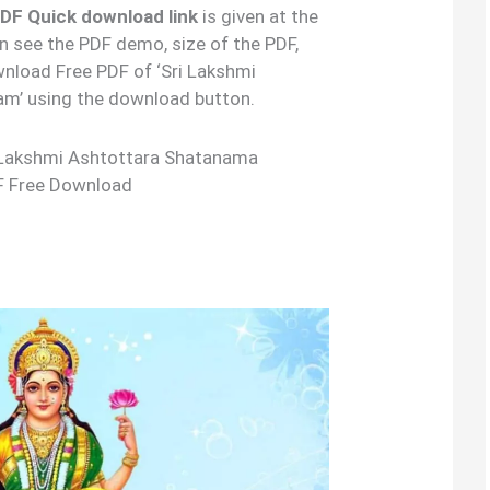
్రం’ PDF Quick download link
is given at the
an see the PDF demo, size of the PDF,
nload Free PDF of ‘Sri Lakshmi
m’ using the download button.
త్రం – Lakshmi Ashtottara Shatanama
F Free Download