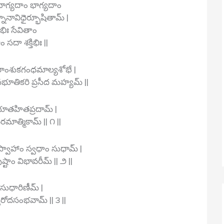
భాగ్యదాం భాగ్యదాం
నావిధైర్భూషితామ్ |
ిభిః సేవితాం
 సదా శక్తిభిః ||
ంశుకగంధమాల్యశోభే |
నభూతికరి ప్రసీద మహ్యమ్ ||
వభూతహితప్రదామ్ |
మాత్మికామ్ || ౧ ||
్వాహాం స్వధాం సుధామ్ |
ష్టాం విభావరీమ్ || ౨ ||
వసుధారిణీమ్ |
రోదసంభవామ్ || ౩ ||