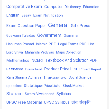
Competitive Exam
Computer
Education
Dictionary
English
Exam Notification
Essay
General
Exam Question Paper
Gita Press
Government
Goswami Tulsidas
Grammar
Hanuman Prasad
Islamic PDF
Legal Forms PDF
List
Lord Shiva
Maharshi Vedvyas
Maps Collection
NCERT Textbook And Solution PDF
Mathematics
Product Price List
Patriotism
Premchand
Project Report
Ram Sharma Acharya
Shankaracharya
Social Science
State Liquor Price Lists
Stock Market
Speeches
Stotram
Syllabus
Swami Vivekanand
UPSC Free Material
लोक संस्कृति
UPSC Syllabus