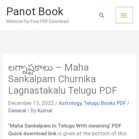
Skip
Panot Book
to
Main
Search
content
Website For Free PDF Download
Men
లగ్నాష్టకాలు – Maha
Sankalpam Churnika
Lagnastakalu Telugu PDF
December 15, 2022
/
Astrology
,
Telugu Books PDF
/
General
/ By
Kumar
‘Maha Sankalpam In Telugu With meaning’ PDF
Quick download link
is given at the bottom of this