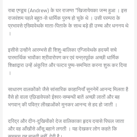
राबा एण्डूच (Andrew) के घर राजण्त “खिजायेयका जन्म हुआ । इस
राजवंशम पहले बहुत-से धार्मिक पुरुष हो चुके थे । उसी परम्परा के
प्रभावसे एख्यिावेथके माता-पिताके के साथ बड़े ही उच्च और धननय थे
।
इसीसे उन्होंने आरम्भसे ही शिशु-बालिका एग्जिावेथके हदयमें सचे
पारमार्थिक भावोंका श्रीवारोपण कर एवं यन्त्रपूर्वक अच्छी धार्मिक
शिक्षाद्वारा उन्हें अंकुरित और पल्टव पुष्य-समन्वित करना शुरू कर दिया
।
साधारण वालकोंको जैसे सांसारिक काहानियाँ सुननेमें आनन्द मिलता है
वैसे हो वाला एछिडावेपको ईश्वर-सम्बन्धी बातें अच्छी लातों और बह
भगवान् की पवित्र लीखाओंको मुनकर आनन्द से हद हो जाती ।
दरिद्र और दीन-दुखियोंको देज वालिकाका हृदय दयासे पिघल जाता
और वह आँखोंसे आँसू बहाने लगती । यह देखकर लोग कहते कि
सचमुच यह मानवी नहीं, देवी है।