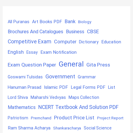
Bank
Art Books PDF
All Puranas
Biology
CBSE
Brochures And Catalogues
Business
Competitive Exam
Computer
Education
Dictionary
English
Exam Notification
Essay
General
Exam Question Paper
Gita Press
Government
Goswami Tulsidas
Grammar
Hanuman Prasad
Islamic PDF
Legal Forms PDF
List
Lord Shiva
Maharshi Vedvyas
Maps Collection
NCERT Textbook And Solution PDF
Mathematics
Product Price List
Patriotism
Premchand
Project Report
Ram Sharma Acharya
Shankaracharya
Social Science