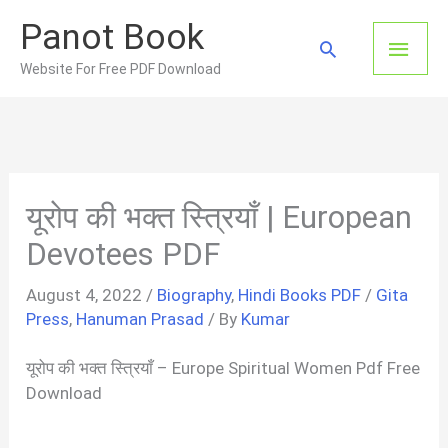
Skip
Panot Book
to
Main
Search
content
Website For Free PDF Download
Men
यूरोप की भक्त स्त्रियाँ | European
Devotees PDF
August 4, 2022
/
Biography
,
Hindi Books PDF
/
Gita
Press
,
Hanuman Prasad
/ By
Kumar
यूरोप की भक्त स्त्रियाँ – Europe Spiritual Women Pdf Free
Download