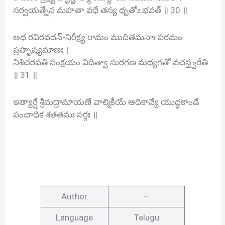
సర్వయత్నేన మహతా వధే తస్య ధృతోఽభవత్ ॥ 30 ॥
అధ రవిరవదన్-నిరీక్ష్య రామం ముదితమనాః పరమం
ప్రహృష్యమాణః ।
నిశిచరపతి సంక్షయం విదిత్వా సురగణ మధ్యగతో వచస్త్వరేతి
॥ 31 ॥
ఇత్యార్షే శ్రీమద్రామాయణే వాల్మికీయే ఆదికావ్యే యుద్ధకాండే
పంచాధిక శతతమః సర్గః ॥
Author
–
Language
Telugu