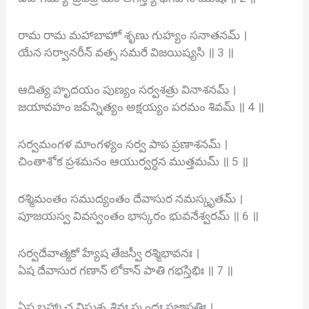
రామ రామ మహాబాహో శృణు గుహ్యం సనాతనమ్ ।
యేన సర్వానరీన్ వత్స సమరే విజయిష్యసి ॥ 3 ॥
ఆదిత్య హృదయం పుణ్యం సర్వశత్రు వినాశనమ్ ।
జయావహం జపేన్నిత్యం అక్షయ్యం పరమం శివమ్ ॥ 4 ॥
సర్వమంగళ మాంగళ్యం సర్వ పాప ప్రణాశనమ్ ।
చింతాశోక ప్రశమనం ఆయుర్వర్ధన ముత్తమమ్ ॥ 5 ॥
రశ్మిమంతం సముద్యంతం దేవాసుర నమస్కృతమ్ ।
పూజయస్వ వివస్వంతం భాస్కరం భువనేశ్వరమ్ ॥ 6 ॥
సర్వదేవాత్మకో హ్యేష తేజస్వీ రశ్మిభావనః ।
ఏష దేవాసుర గణాన్ లోకాన్ పాతి గభస్తిభిః ॥ 7 ॥
ఏష బ్రహ్మా చ విష్ణుశ్చ శివః స్కందః ప్రజాపతిః ।