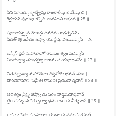
ఏన మాపత్సు కృచ్ఛ్రేషు కాంతారేషు భయేషు చ ।
కీర్తయన్ పురుషః కశ్చిన్-నావశీదతి రాఘవ ॥ 25 ॥
పూజయస్వైన మేకాగ్రః దేవదేవం జగత్పతిమ్ ।
ఏతత్ త్రిగుణితం జప్త్వా యుద్ధేషు విజయిష్యసి ॥ 26 ॥
అస్మిన్ క్షణే మహాబాహో రావణం త్వం వధిష్యసి ।
ఏవముక్త్వా తదాగస్త్యో జగామ చ యథాగతమ్ ॥ 27 ॥
ఏతచ్ఛ్రుత్వా మహాతేజాః నష్టశోకోఽభవత్-తదా ।
ధారయామాస సుప్రీతః రాఘవః ప్రయతాత్మవాన్ ॥ 28 ॥
ఆదిత్యం ప్రేక్ష్య జప్త్వా తు పరం హర్షమవాప్తవాన్ ।
త్రిరాచమ్య శుచిర్భూత్వా ధనురాదాయ వీర్యవాన్ ॥ 29 ॥
రావణం ప్రేక్ష్య హృష్టాత్మా యుద్ధాయ సముపాగమత్ ।