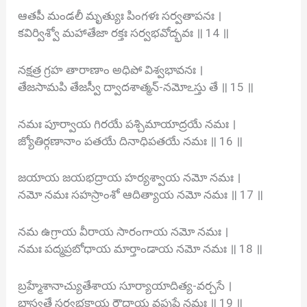
ఆతపీ మండలీ మృత్యుః పింగళః సర్వతాపనః ।
కవిర్విశ్వో మహాతేజా రక్తః సర్వభవోద్భవః ॥ 14 ॥
నక్షత్ర గ్రహ తారాణాం అధిపో విశ్వభావనః ।
తేజసామపి తేజస్వీ ద్వాదశాత్మన్-నమోఽస్తు తే ॥ 15 ॥
నమః పూర్వాయ గిరయే పశ్చిమాయాద్రయే నమః ।
జ్యోతిర్గణానాం పతయే దినాధిపతయే నమః ॥ 16 ॥
జయాయ జయభద్రాయ హర్యశ్వాయ నమో నమః ।
నమో నమః సహస్రాంశో ఆదిత్యాయ నమో నమః ॥ 17 ॥
నమ ఉగ్రాయ వీరాయ సారంగాయ నమో నమః ।
నమః పద్మప్రబోధాయ మార్తాండాయ నమో నమః ॥ 18 ॥
బ్రహ్మేశానాచ్యుతేశాయ సూర్యాయాదిత్య-వర్చసే ।
భాస్వతే సర్వభక్షాయ రౌద్రాయ వపుషే నమః ॥ 19 ॥