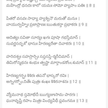
మహేంద్రో ధనదః కాలో యమః సోమో హ్యపాం పతిః ॥ 8 ॥
పితరో వసవః సాధ్యా హ్యశ్వినౌ మరుతో మనుః ।
వాయుర్వహ్నిః ప్రజాప్రాణః ఋతుకర్తా ప్రభాకరః ॥ 9 ॥
ఆదిత్యః సవితా సూర్యః ఖగః పూషా గభస్తిమాన్ ।
సువర్ణసదృశో భానుః హిరణ్యరేతా దివాకరః ॥ 10 ॥
హరిదశ్వః సహస్రార్చిః సప్తసప్తి-ర్మరీచిమాన్ ।
తిమిరోన్మథనః శంభుః త్వష్టా మార్తాండకోంఽశుమాన్ ॥ 11 ॥
హిరణ్యగర్భః శిశిరః తపనో భాస్కరో రవిః ।
అగ్నిగర్భోఽదితేః పుత్రః శంఖః శిశిరనాశనః ॥ 12 ॥
వ్యోమనాథ స్తమోభేదీ ఋగ్యజుఃసామ-పారగః ।
ఘనావృష్టి రపాం మిత్రః వింధ్యవీథీ ప్లవంగమః ॥ 13 ॥