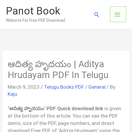
Skip
Panot Book
to
Main
Search
content
Website For Free PDF Download
Men
ఆదిత్య హృదయం | Aditya
Hrudayam PDF In Telugu
March 9, 2023
/
Telugu Books PDF
/
General
/ By
Kaju
‘ఆదిత్య హృదయం’ PDF Quick download link
is given
at the bottom of this article. You can see the PDF
demo, size of the PDF, page numbers, and direct
download Free PDF of ‘Aditya Hrudayam’ using the