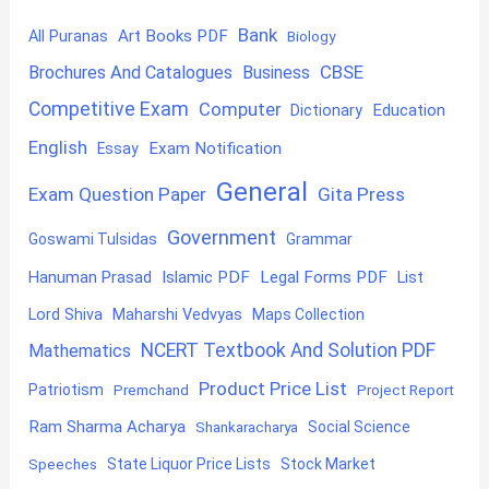
Bank
Art Books PDF
All Puranas
Biology
CBSE
Brochures And Catalogues
Business
Competitive Exam
Computer
Education
Dictionary
English
Exam Notification
Essay
General
Exam Question Paper
Gita Press
Government
Goswami Tulsidas
Grammar
Hanuman Prasad
Islamic PDF
Legal Forms PDF
List
Lord Shiva
Maharshi Vedvyas
Maps Collection
NCERT Textbook And Solution PDF
Mathematics
Product Price List
Patriotism
Premchand
Project Report
Ram Sharma Acharya
Shankaracharya
Social Science
State Liquor Price Lists
Stock Market
Speeches