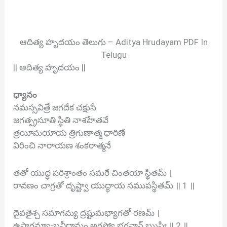
ఆదిత్య హృదయం తెలుగు – Aditya Hrudayam PDF In
Telugu
|| ఆదిత్య హృదయం ||
ధ్యానం
నమస్సవిత్రే జగదేక చక్షుసే
జగత్ప్రసూతి స్థితి నాశహేతవే
త్రయీమయాయ త్రిగుణాత్మ ధారిణే
విరించి నారాయణ శంకరాత్మనే
తతో యుద్ధ పరిశ్రాంతం సమరే చింతయా స్థితమ్ ।
రావణం చాగ్రతో దృష్ట్వా యుద్ధాయ సముపస్థితమ్ ॥ 1 ॥
దైవతైశ్చ సమాగమ్య ద్రష్టుమభ్యాగతో రణమ్ ।
ఉపాగమ్యా-బ్రవీద్రామం అగస్త్యో భగవాన్ ఋషిః ॥ 2 ॥