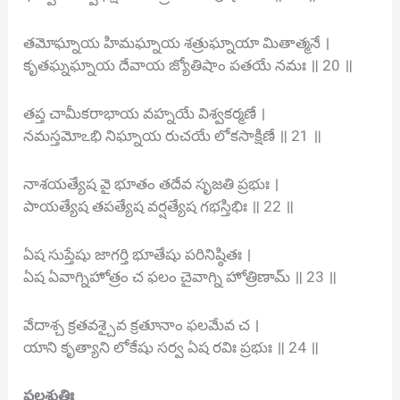
తమోఘ్నాయ హిమఘ్నాయ శత్రుఘ్నాయా మితాత్మనే ।
కృతఘ్నఘ్నాయ దేవాయ జ్యోతిషాం పతయే నమః ॥ 20 ॥
తప్త చామీకరాభాయ వహ్నయే విశ్వకర్మణే ।
నమస్తమోఽభి నిఘ్నాయ రుచయే లోకసాక్షిణే ॥ 21 ॥
నాశయత్యేష వై భూతం తదేవ సృజతి ప్రభుః ।
పాయత్యేష తపత్యేష వర్షత్యేష గభస్తిభిః ॥ 22 ॥
ఏష సుప్తేషు జాగర్తి భూతేషు పరినిష్ఠితః ।
ఏష ఏవాగ్నిహోత్రం చ ఫలం చైవాగ్ని హోత్రిణామ్ ॥ 23 ॥
వేదాశ్చ క్రతవశ్చైవ క్రతూనాం ఫలమేవ చ ।
యాని కృత్యాని లోకేషు సర్వ ఏష రవిః ప్రభుః ॥ 24 ॥
ఫలశ్రుతిః