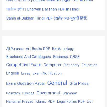
चार्वाक दर्शन | Charvak Darshan PDF In Hindi
Sahih al-Bukhari Hindi PDF (सहीह अल-बुख़ारी हिंदी)
Bank
Art Books PDF
All Puranas
Biology
CBSE
Brochures And Catalogues
Business
Competitive Exam
Computer
Education
Dictionary
English
Exam Notification
Essay
General
Exam Question Paper
Gita Press
Government
Goswami Tulsidas
Grammar
Hanuman Prasad
Islamic PDF
Legal Forms PDF
List