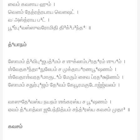
வைம் கவசாய ஹும் ।
வௌம் நேத்ரத்ரயாய வௌஷட் ।
வ꞉ அஸ்த்ராய ப²ட் ।
பூ⁴ர்பு⁴வஸ்ஸுவரோமிதி தி³க்³ப³ந்த⁴꞉ ॥
த்⁴யாநம்
ஸோமம் த்³விபு⁴ஜபத்³மம் ச ஶுக்லாம்ப³ரத⁴ரம் ஶுப⁴ம் ।
ஶ்வேதக³ந்தா⁴நுலேபம் ச முக்தாப⁴ரணபூ⁴ஷணம் ।
ஶ்வேதாஶ்வரத²மாரூட⁴ம் மேரும் சைவ ப்ரத³க்ஷிணம் ।
ஸோமம் சதுர்பு⁴ஜம் தே³வம் கேயூரமகுடோஜ்ஜ்வலம் ।
வாஸுதே³வஸ்ய நயநம் ஶங்கரஸ்ய ச பூ⁴ஷணம் ।
ஏவம் த்⁴யாத்வா ஜபேந்நித்யம் சந்த்³ரஸ்ய கவசம் முதா³ ॥
கவசம்