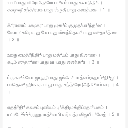
ஶஶீ பாது ஶிரோதே³ஶே பா²லம் பாது கலாநிதி⁴꞉ ।
சக்ஷுஷீ சந்த்³ரமா꞉ பாது ஶ்ருதீ பாது கலாத்மக꞉ ॥ 1 ॥
க்⁴ராணம் பக்ஷகர꞉ பாது முக²ம் குமுத³பா³ந்த⁴வ꞉ ।
ஸோம꞉ கரௌ து மே பாது ஸ்கந்தௌ⁴ பாது ஸுதா⁴த்மக꞉
॥ 2 ॥
ஊரூ மைத்ரீநிதி⁴꞉ பாது மத்⁴யம் பாது நிஶாகர꞉ ।
கடிம் ஸுதா⁴கர꞉ பாது உர꞉ பாது ஶஶந்த⁴ர꞉ ॥ 3 ॥
ம்ருகா³ங்கோ ஜாநுநீ பாது ஜங்கே⁴ பாத்வம்ருதாப்³தி⁴ஜ꞉ ।
பாதௌ³ ஹிமகர꞉ பாது பாது சந்த்³ரோ(அ)கி²லம் வபு꞉ ॥ 4
॥
ஏதத்³தி⁴ கவசம் புண்யம் பு⁴க்திமுக்திப்ரதா³யகம் ।
ய꞉ படே²ச்ச்²ருணுயாத்³வாபி ஸர்வத்ர விஜயீ ப⁴வேத் ॥ 5 ॥