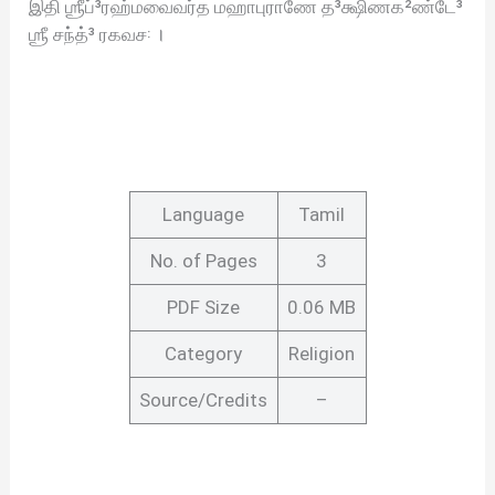
இதி ஶ்ரீப்³ரஹ்மவைவர்த மஹாபுராணே த³க்ஷிணக²ண்டே³
ஶ்ரீ சந்த்³ ரகவச꞉ ।
Language
Tamil
No. of Pages
3
PDF Size
0.06 MB
Category
Religion
Source/Credits
–