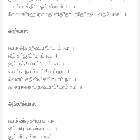
। ஸம் ஶக்தி꞉ । ஓம் கீலகம் । மம
ஸோமக்³ரஹப்ரஸாத³ஸித்³த்⁴யர்தே² ஜபே விநியோக³꞉ ।
கரந்யாஸ꞉
வாம் அங்கு³ஷ்டா²ப்⁴யாம் நம꞉ ।
வீம் தர்ஜநீப்⁴யாம் நம꞉ ।
வூம் மத்⁴யமாப்⁴யாம் நம꞉ ।
வைம் அநாமிகாப்⁴யாம் நம꞉ ।
வௌம் கநிஷ்டி²காப்⁴யாம் நம꞉ ।
வ꞉ கரதலகரப்ருஷ்டா²ப்⁴யாம் நம꞉ ॥
அங்க³ந்யாஸ꞉
வாம் ஹ்ருத³யாய நம꞉ ।
வீம் ஶிரஸே ஸ்வாஹா ।
வூம் ஶிகா²யை வஷட் ।