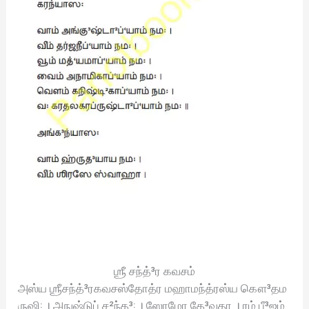
ஶ்ரீ சந்த்³ர கவசம்
அஸ்ய ஶ்ரீசந்த்³ரகவசஸ்தோத்ர மஹாமந்த்ரஸ்ய கௌ³தம
ருஷி꞉ । அநுஷ்டுப் ச²ந்த³꞉ । ஸோமோ தே³வதா । ரம் பீ³ஜம்