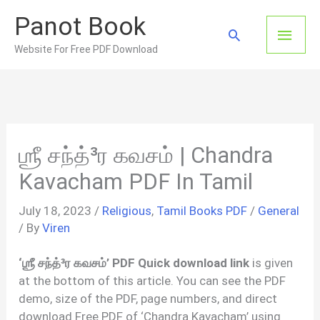
Skip
Panot Book
to
Main
Search
content
Website For Free PDF Download
Men
ஶ்ரீ சந்த்³ர கவசம் | Chandra
Kavacham PDF In Tamil
July 18, 2023
/
Religious
,
Tamil Books PDF
/
General
/ By
Viren
‘ஶ்ரீ சந்த்³ர கவசம்’ PDF Quick download link
is given
at the bottom of this article. You can see the PDF
demo, size of the PDF, page numbers, and direct
download Free PDF of ‘Chandra Kavacham’ using