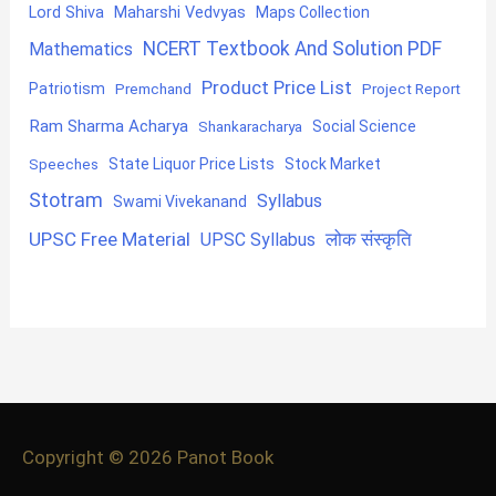
Lord Shiva
Maharshi Vedvyas
Maps Collection
NCERT Textbook And Solution PDF
Mathematics
Product Price List
Patriotism
Premchand
Project Report
Ram Sharma Acharya
Shankaracharya
Social Science
State Liquor Price Lists
Stock Market
Speeches
Stotram
Syllabus
Swami Vivekanand
UPSC Free Material
लोक संस्कृति
UPSC Syllabus
Copyright © 2026
Panot Book